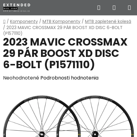
Prejsť
Hľadať
NÁKUP
na
obsah
KOŠÍK
Domov
/
Komponenty
/
MTB Komponenty
/
MTB zapletené kolesá
/
2023 MAVIC CROSSMAX 29 PÁR BOOST XD DISC 6-BOLT
(P1571110)
2023 MAVIC CROSSMAX
29 PÁR BOOST XD DISC
6-BOLT (P1571110)
Priemerné
Neohodnotené
Podrobnosti hodnotenia
hodnotenie
produktu
je
0,0
z
5
hviezdičiek.