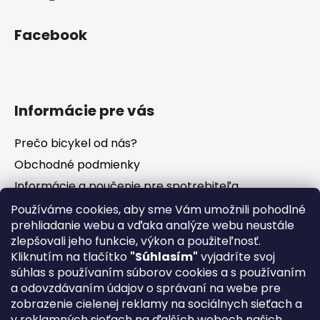
Facebook
Informácie pre vás
Prečo bicykel od nás?
Obchodné podmienky
Informácie a poučenie pre spotrebiteľa
Vrátenie tovaru - odstúpenie od zmluvy
Používáme cookies, aby sme Vám umožnili pohodlné
prehliadanie webu a vďaka analýze webu neustále
Ochrana osobných údajov
zlepšovali jeho funkcie, výkon a použiteľnosť.
Súbory cookies
Kliknutím na tlačítko
"Súhlasím"
vyjadríte svoj
Formuláre na stiahnutie
súhlas s používaním súborov cookies a s používaním
a odovzdávaním údajov o správaní na webe pre
Reklamačný poriadok
zobrazenie cielenej reklamy na sociálnych sieťach a
Napíšte nám
v reklamných sieťach na ďalších weboch našich