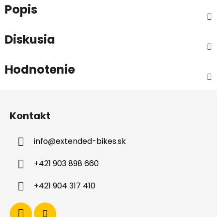
Popis
Diskusia
Hodnotenie
Z
á
Kontakt
p
ä
info
@
extended-bikes.sk
t
i
+421 903 898 660
e
+421 904 317 410