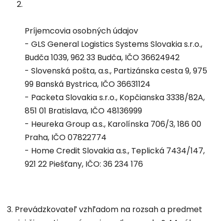
Príjemcovia osobných údajov
- GLS General Logistics Systems Slovakia s.r.o.,
Budča 1039, 962 33 Budča, IČO 36624942
- Slovenská pošta, a.s., Partizánska cesta 9, 975
99 Banská Bystrica, IČO 36631124
- Packeta Slovakia s.r.o., Kopčianska 3338/82A,
851 01 Bratislava, IČO 48136999
- Heureka Group a.s., Karolínska 706/3, 186 00
Praha, IČO 07822774
- Home Credit Slovakia a.s., Teplická 7434/147,
921 22 Piešťany, IČO: 36 234 176
3. Prevádzkovateľ vzhľadom na rozsah a predmet