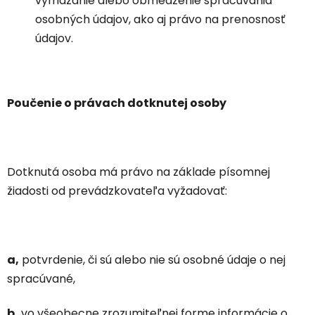
vymazanie alebo obmedzenie spracúvania
osobných údajov, ako aj právo na prenosnosť
údajov.
Poučenie o právach dotknutej osoby
Dotknutá osoba má právo na základe písomnej
žiadosti od prevádzkovateľa vyžadovať:
a,
potvrdenie, či sú alebo nie sú osobné údaje o nej
spracúvané,
b,
vo všeobecne zrozumiteľnej forme informácie o