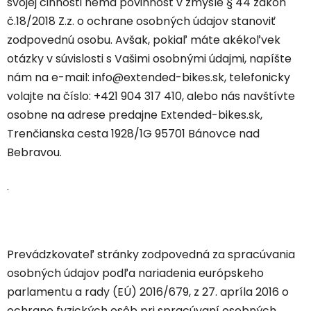
svojej činnosti nemá povinnosť v zmysle § 44 zákon
č.18/2018 Z.z. o ochrane osobných údajov stanoviť
zodpovednú osobu. Avšak, pokiaľ máte akékoľvek
otázky v súvislosti s Vašimi osobnými údajmi, napíšte
nám na e-mail: info@extended-bikes.sk, telefonicky
volajte na číslo: +421 904 317 410, alebo nás navštívte
osobne na adrese predajne Extended-bikes.sk,
Trenčianska cesta 1928/1G 95701 Bánovce nad
Bebravou.
.
Prevádzkovateľ stránky zodpovedná za spracúvania
osobných údajov podľa nariadenia európskeho
parlamentu a rady (EÚ) 2016/679, z 27. apríla 2016 o
ochrane fyzických osôb pri spracúvaní osobných