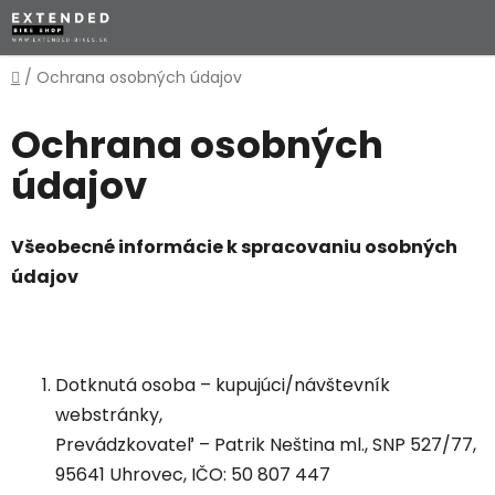
Prejsť
na
obsah
Domov
/
Ochrana osobných údajov
Ochrana osobných
údajov
Všeobecné informácie k spracovaniu osobných
údajov
Dotknutá osoba – kupujúci/návštevník
webstránky,
Prevádzkovateľ –
Patrik Neština ml., SNP 527/77,
95641 Uhrovec, IČO: 50 807 447