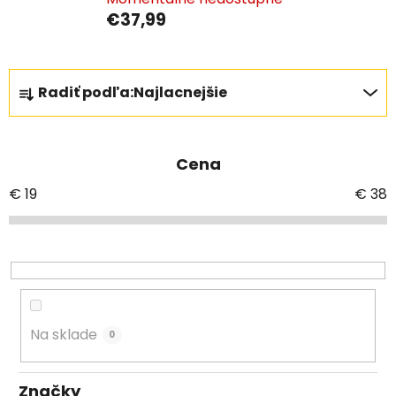
€37,99
R
Radiť podľa:
Najlacnejšie
a
d
e
Cena
n
i
€
19
€
38
e
p
r
o
d
u
Na sklade
0
k
t
Značky