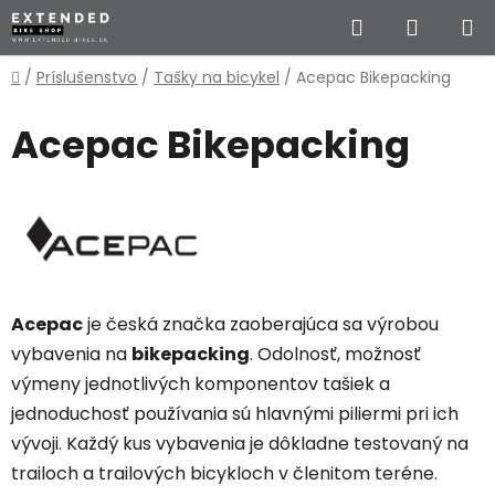
Prejsť
Hľadať
NÁKUP
na
obsah
KOŠÍK
Domov
/
Príslušenstvo
/
Tašky na bicykel
/
Acepac Bikepacking
Acepac Bikepacking
Acepac
je
česká značka zaoberajúca sa výrobou
vybavenia na
bikepacking
.
Odolnosť, možnosť
výmeny jednotlivých komponentov tašiek a
jednoduchosť používania sú hlavnými piliermi pri ich
vývoji.
Každý kus vybavenia je dôkladne testovaný na
trailoch a trailových bicykloch v členitom teréne.