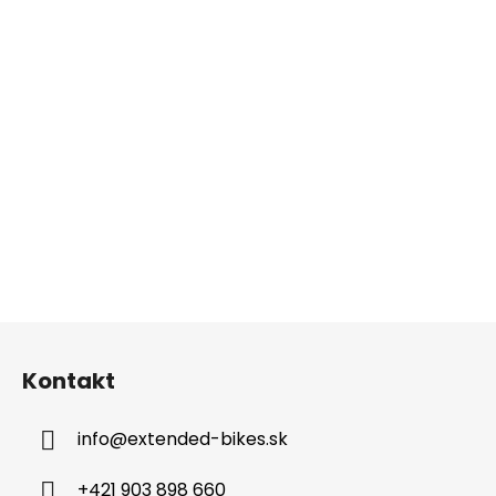
Z
á
Kontakt
p
ä
info
@
extended-bikes.sk
t
i
+421 903 898 660