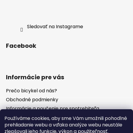
Sledovať na Instagrame
Facebook
Informácie pre vás
Prečo bicykel od nás?
Obchodné podmienky
Informácie a poučenie pre spotrebiteľa
Vrátenie tovaru - odstúpenie od zmluvy
Používáme cookies, aby sme Vám umožnili pohodlné
prehliadanie webu a vďaka analýze webu neustále
Ochrana osobných údajov
zlepšovali jeho funkcie, výkon a použiteľnosť.