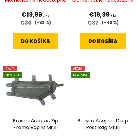
k
t
€19,99
€19,99
o
/ ks
/ ks
€30
€37
(–33 %)
(–45 %)
v
DO KOŠÍKA
DO KOŠÍKA
AKCIA
AKCIA
NOVINKA
NOVINKA
Brašňa Acepac Zip
Brašňa Acepac Drop
Frame Bag M MKIII
Post Bag MKIII