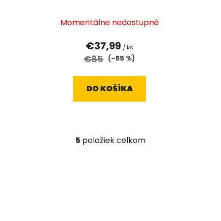
Momentálne nedostupné
€37,99
/ ks
€85
(–55 %)
DO KOŠÍKA
5
položiek celkom
O
v
l
á
d
a
c
i