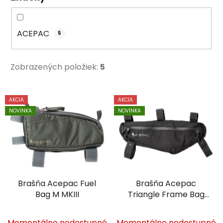
o
v
ACEPAC
5
Zobrazených položiek:
5
V
AKCIA
AKCIA
ý
NOVINKA
NOVINKA
p
i
s
p
r
Brašňa Acepac Fuel
Brašňa Acepac
o
Bag M MKIII
Triangle Frame Bag
d
MKIII
u
Momentálne nedostupné
Momentálne nedostupné