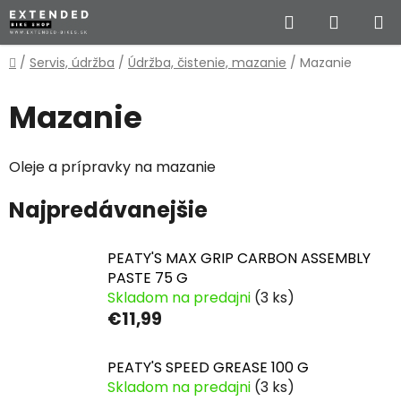
Prejsť
Hľadať
NÁKUP
na
obsah
KOŠÍK
Domov
/
Servis, údržba
/
Údržba, čistenie, mazanie
/
Mazanie
Mazanie
Oleje a prípravky na mazanie
Najpredávanejšie
PEATY'S MAX GRIP CARBON ASSEMBLY
PASTE 75 G
Skladom na predajni
(3 ks)
€11,99
PEATY'S SPEED GREASE 100 G
Skladom na predajni
(3 ks)