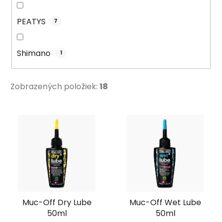
PEATYS
7
Shimano
1
Zobrazených položiek:
18
V
ý
p
i
s
p
r
Muc-Off Dry Lube
Muc-Off Wet Lube
o
50ml
50ml
d