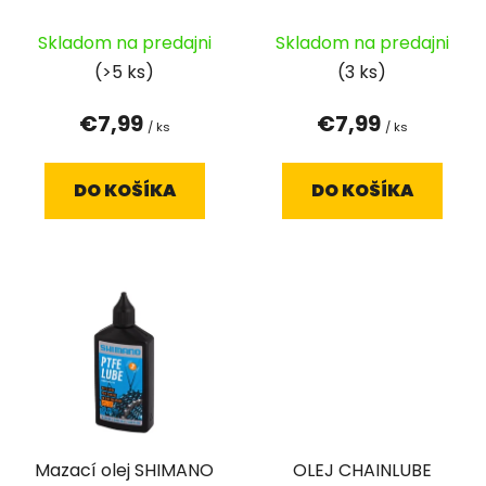
u
k
Skladom na predajni
Skladom na predajni
t
(>5 ks)
(3 ks)
o
€7,99
€7,99
v
/ ks
/ ks
DO KOŠÍKA
DO KOŠÍKA
Mazací olej SHIMANO
OLEJ CHAINLUBE