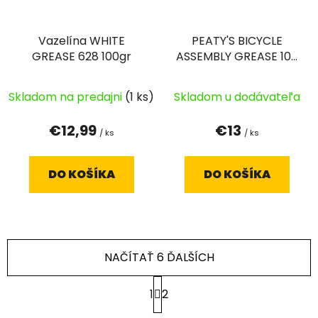
Vazelína WHITE
PEATY'S BICYCLE
GREASE 628 100gr
ASSEMBLY GREASE 100
G
Skladom na predajni
(1 ks)
Skladom u dodávateľa
€12,99
€13
/ ks
/ ks
DO KOŠÍKA
DO KOŠÍKA
NAČÍTAŤ 6 ĎALŠÍCH
S
1
2
t
r
O