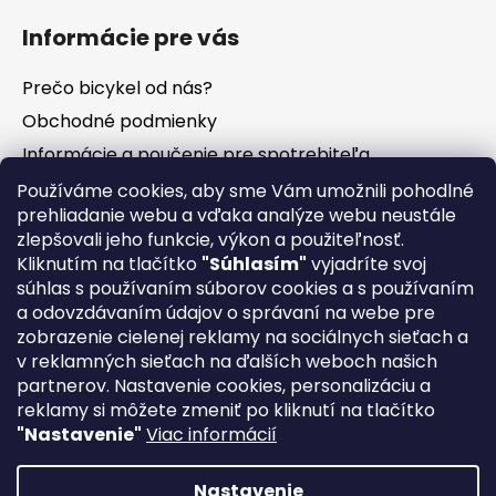
Informácie pre vás
Prečo bicykel od nás?
Obchodné podmienky
Informácie a poučenie pre spotrebiteľa
Vrátenie tovaru - odstúpenie od zmluvy
Používáme cookies, aby sme Vám umožnili pohodlné
prehliadanie webu a vďaka analýze webu neustále
Ochrana osobných údajov
zlepšovali jeho funkcie, výkon a použiteľnosť.
Súbory cookies
Kliknutím na tlačítko
"Súhlasím"
vyjadríte svoj
Formuláre na stiahnutie
súhlas s používaním súborov cookies a s používaním
a odovzdávaním údajov o správaní na webe pre
Reklamačný poriadok
zobrazenie cielenej reklamy na sociálnych sieťach a
Napíšte nám
v reklamných sieťach na ďalších weboch našich
partnerov. Nastavenie cookies, personalizáciu a
Kontakty
reklamy si môžete zmeniť po kliknutí na tlačítko
Servis
"Nastavenie"
Viac informácií
Nákup na splátky
Nastavenie