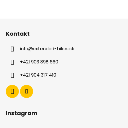
Z
á
Kontakt
p
ä
info
@
extended-bikes.sk
t
i
+421 903 898 660
e
+421 904 317 410
Instagram