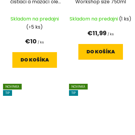
čistiaci a mazací olej
Workshop size 750ml
Suspension &
Dropper Post
Skladom na predajni
Skladom na predajni
(1 ks)
Smoother 125 ml
(>5 ks)
€11,99
/ ks
€10
/ ks
DO KOŠÍKA
DO KOŠÍKA
NOVINKA
NOVINKA
TIP
TIP