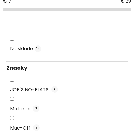
i
€
7
€
29
e
p
r
o
d
u
Na sklade
14
k
t
Značky
o
v
JOE´S NO-FLATS
2
Motorex
3
Muc-Off
4