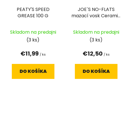
PEATY'S SPEED
JOE´S NO-FLATS
GREASE 100 G
mazací vosk Ceramic
Chain Wax (Wet) 125
ml
Skladom na predajni
Skladom na predajni
(3 ks)
(3 ks)
€11,99
€12,50
/ ks
/ ks
DO KOŠÍKA
DO KOŠÍKA