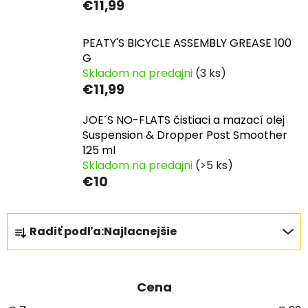
€11,99
PEATY'S BICYCLE ASSEMBLY GREASE 100
G
Skladom na predajni
(3 ks)
€11,99
JOE´S NO-FLATS čistiaci a mazací olej
Suspension & Dropper Post Smoother
125 ml
Skladom na predajni
(>5 ks)
€10
R
Radiť podľa:
Najlacnejšie
a
d
e
Cena
n