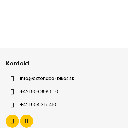
Z
á
Kontakt
p
ä
info
@
extended-bikes.sk
t
i
+421 903 898 660
e
+421 904 317 410