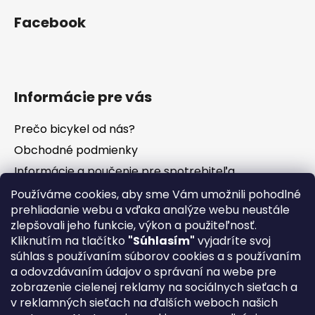
Facebook
Informácie pre vás
Prečo bicykel od nás?
Obchodné podmienky
Informácie a poučenie pre spotrebiteľa
Vrátenie tovaru - odstúpenie od zmluvy
Používáme cookies, aby sme Vám umožnili pohodlné
prehliadanie webu a vďaka analýze webu neustále
Ochrana osobných údajov
zlepšovali jeho funkcie, výkon a použiteľnosť.
Súbory cookies
Kliknutím na tlačítko
"Súhlasím"
vyjadríte svoj
Formuláre na stiahnutie
súhlas s používaním súborov cookies a s používaním
a odovzdávaním údajov o správaní na webe pre
Reklamačný poriadok
zobrazenie cielenej reklamy na sociálnych sieťach a
Napíšte nám
v reklamných sieťach na ďalších weboch našich