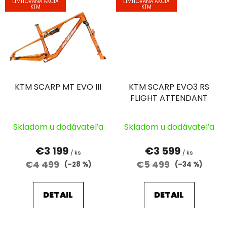
LIMITOVÁNÁ AKCIA
LIMITOVÁNÁ AKCIA
KTM
KTM
KTM SCARP MT EVO III
KTM SCARP EVO3 RS
FLIGHT ATTENDANT
Skladom u dodávateľa
Skladom u dodávateľa
€3 199
€3 599
/ ks
/ ks
€4 499
€5 499
(–28 %)
(–34 %)
DETAIL
DETAIL