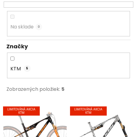
r
o
d
u
Na sklade
0
k
t
Značky
o
v
KTM
5
Zobrazených položiek:
5
V
LIMITOVÁNÁ AKCIA
LIMITOVÁNÁ AKCIA
ý
KTM
KTM
p
i