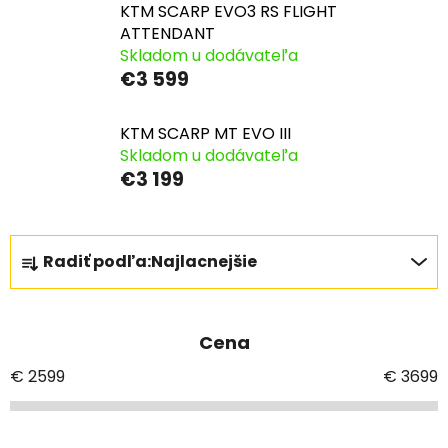
KTM SCARP EVO3 RS FLIGHT
ATTENDANT
Skladom u dodávateľa
€3 599
KTM SCARP MT EVO III
Skladom u dodávateľa
€3 199
R
Radiť podľa:
Najlacnejšie
a
d
e
Cena
n
i
€
2599
€
3699
e
p