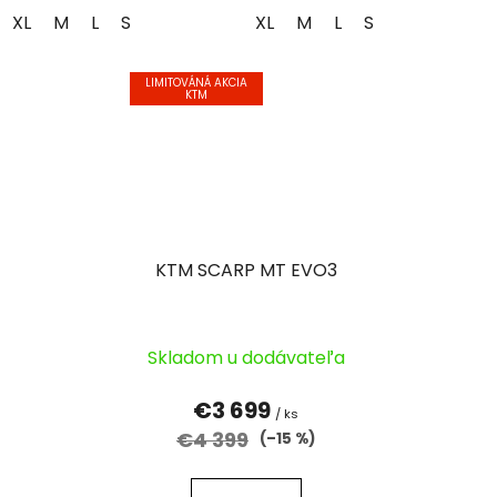
XL
M
L
S
XL
M
L
S
LIMITOVÁNÁ AKCIA
KTM
KTM SCARP MT EVO3
Skladom u dodávateľa
€3 699
/ ks
€4 399
(–15 %)