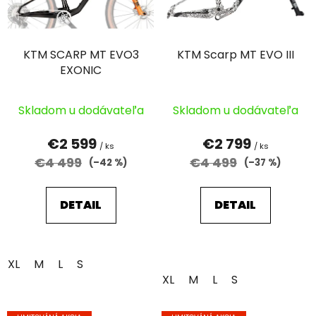
s
p
r
KTM SCARP MT EVO3
KTM Scarp MT EVO III
o
EXONIC
d
u
k
Skladom u dodávateľa
Skladom u dodávateľa
t
€2 599
€2 799
o
/ ks
/ ks
€4 499
€4 499
(–42 %)
(–37 %)
v
DETAIL
DETAIL
XL
M
L
S
XL
M
L
S