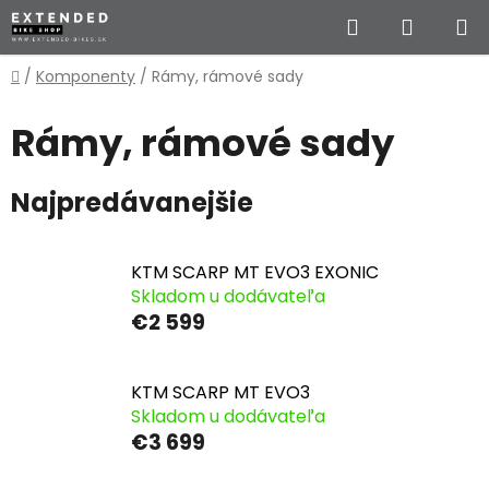
Prejsť
Hľadať
NÁKUP
na
obsah
KOŠÍK
Domov
/
Komponenty
/
Rámy, rámové sady
Rámy, rámové sady
Najpredávanejšie
KTM SCARP MT EVO3 EXONIC
Skladom u dodávateľa
€2 599
KTM SCARP MT EVO3
Skladom u dodávateľa
€3 699