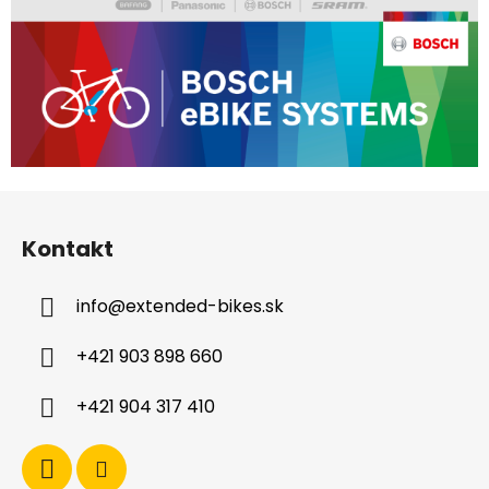
Z
á
Kontakt
p
ä
info
@
extended-bikes.sk
t
i
+421 903 898 660
e
+421 904 317 410