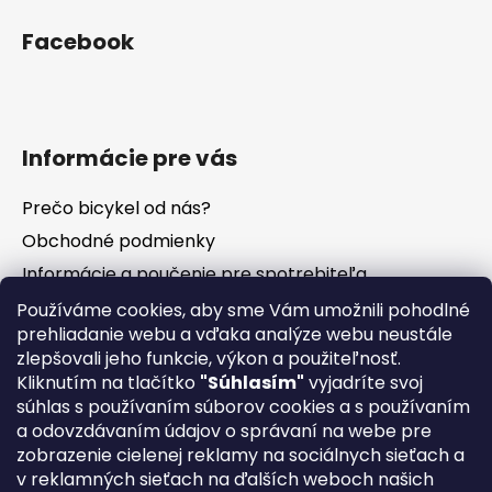
Facebook
Informácie pre vás
Prečo bicykel od nás?
Obchodné podmienky
Informácie a poučenie pre spotrebiteľa
Vrátenie tovaru - odstúpenie od zmluvy
Používáme cookies, aby sme Vám umožnili pohodlné
prehliadanie webu a vďaka analýze webu neustále
Ochrana osobných údajov
zlepšovali jeho funkcie, výkon a použiteľnosť.
Súbory cookies
Kliknutím na tlačítko
"Súhlasím"
vyjadríte svoj
Formuláre na stiahnutie
súhlas s používaním súborov cookies a s používaním
a odovzdávaním údajov o správaní na webe pre
Reklamačný poriadok
zobrazenie cielenej reklamy na sociálnych sieťach a
Napíšte nám
v reklamných sieťach na ďalších weboch našich