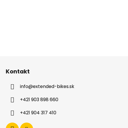
Z
á
Kontakt
p
ä
info
@
extended-bikes.sk
t
i
+421 903 898 660
e
+421 904 317 410