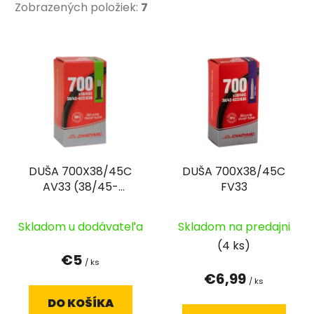
Zobrazených položiek:
7
V
ý
p
i
s
p
r
DUŠA 700X38/45C
DUŠA 700X38/45C
o
AV33 (38/45-
FV33
d
622/630)
u
k
Skladom u dodávateľa
Skladom na predajni
t
(4 ks)
€5
o
/ ks
€6,99
v
/ ks
DO KOŠÍKA