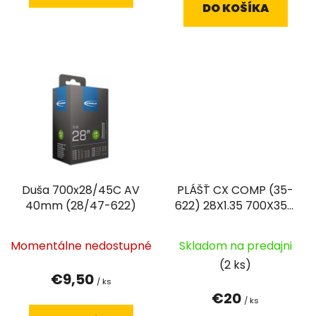
DO KOŠÍKA
Duša 700x28/45C AV
PLÁŠŤ CX COMP (35-
40mm (28/47-622)
622) 28X1.35 700X35C
ACTIVE 50EPI 480G
ČIERNY
Momentálne nedostupné
Skladom na predajni
(2 ks)
€9,50
/ ks
€20
/ ks