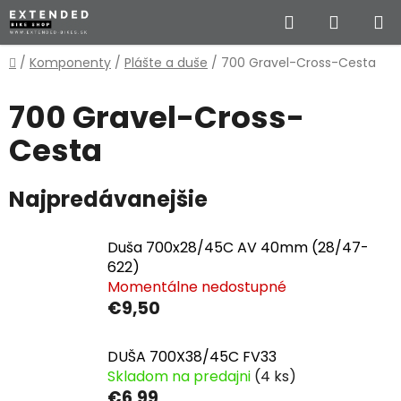
Prejsť
Hľadať
NÁKUP
na
obsah
KOŠÍK
Domov
/
Komponenty
/
Plášte a duše
/
700 Gravel-Cross-Cesta
700 Gravel-Cross-
Cesta
Najpredávanejšie
Duša 700x28/45C AV 40mm (28/47-
622)
Momentálne nedostupné
€9,50
DUŠA 700X38/45C FV33
Skladom na predajni
(4 ks)
€6,99