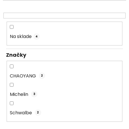
p
r
o
d
u
Na sklade
4
k
t
Značky
o
v
CHAOYANG
2
Michelin
3
Schwalbe
2