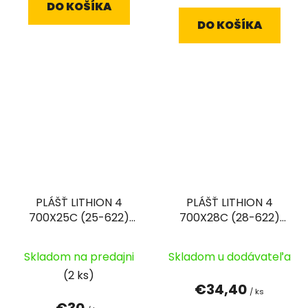
DO KOŠÍKA
DO KOŠÍKA
PLÁŠŤ LITHION 4
PLÁŠŤ LITHION 4
700X25C (25-622)
700X28C (28-622)
3X60TPI 255G ČIERNY
3X60TPI
SKLADACÍ
Skladom na predajni
Skladom u dodávateľa
(2 ks)
€34,40
/ ks
€30