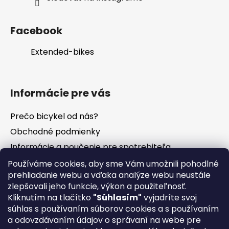
Facebook
Extended-bikes
Informácie pre vás
Prečo bicykel od nás?
Obchodné podmienky
Informácie a poučenie pre spotrebiteľa
Vrátenie tovaru - odstúpenie od zmluvy
Používáme cookies, aby sme Vám umožnili pohodlné
prehliadanie webu a vďaka analýze webu neustále
Ochrana osobných údajov
zlepšovali jeho funkcie, výkon a použiteľnosť.
Súbory cookies
Kliknutím na tlačítko
"Súhlasím"
vyjadríte svoj
Formuláre na stiahnutie
súhlas s používaním súborov cookies a s používaním
a odovzdávaním údajov o správaní na webe pre
Reklamačný poriadok