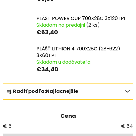
PLÁŠŤ POWER CUP 700X28C 3X120TPI
Skladom na predajni
(2 ks)
€63,40
PLÁŠŤ LITHION 4 700X28C (28-622)
3X60TPI
Skladom u dodávateľa
€34,40
R
Radiť podľa:
Najlacnejšie
a
d
e
Cena
n
i
€
5
€
64
e