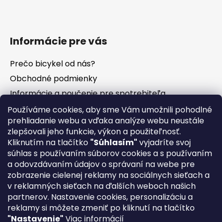
Informácie pre vás
Prečo bicykel od nás?
Obchodné podmienky
Informácie a poučenie pre spotrebiteľa
Vrátenie tovaru - odstúpenie od zmluvy
Používáme cookies, aby sme Vám umožnili pohodlné
prehliadanie webu a vďaka analýze webu neustále
Ochrana osobných údajov
zlepšovali jeho funkcie, výkon a použiteľnosť.
Súbory cookies
Kliknutím na tlačítko
"Súhlasím"
vyjadríte svoj
Formuláre na stiahnutie
súhlas s používaním súborov cookies a s používaním
a odovzdávaním údajov o správaní na webe pre
Reklamačný poriadok
zobrazenie cielenej reklamy na sociálnych sieťach a
Napíšte nám
v reklamných sieťach na ďalších weboch našich
partnerov. Nastavenie cookies, personalizáciu a
Kontakty
reklamy si môžete zmeniť po kliknutí na tlačítko
Servis
"Nastavenie"
Viac informácií