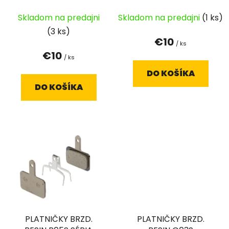
u
k
Skladom na predajni
Skladom na predajni
(1 ks)
t
(3 ks)
€10
o
/ ks
€10
v
/ ks
DO KOŠÍKA
DO KOŠÍKA
PLATNIČKY BRZD.
PLATNIČKY BRZD.