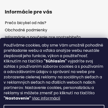
Informácie pre vás
Prečo bicykel od nás?
Obchodné podmienky
Informácie a poučenie pre spotrebiteľa
Vrátenie tovaru - odstúpenie od zmluvy
Používáme cookies, aby sme Vám umožnili pohodlné
prehliadanie webu a vďaka analýze webu neustále
Ochrana osobných údajov
zlepšovali jeho funkcie, výkon a použiteľnosť.
Súbory cookies
Kliknutím na tlačítko
"Súhlasím"
vyjadríte svoj
Formuláre na stiahnutie
súhlas s používaním súborov cookies a s používaním
a odovzdávaním údajov o správaní na webe pre
Reklamačný poriadok
zobrazenie cielenej reklamy na sociálnych sieťach a
Napíšte nám
v reklamných sieťach na ďalších weboch našich
partnerov. Nastavenie cookies, personalizáciu a
Kontakty
reklamy si môžete zmeniť po kliknutí na tlačítko
Servis
"Nastavenie"
Viac informácií
Nákup na splátky