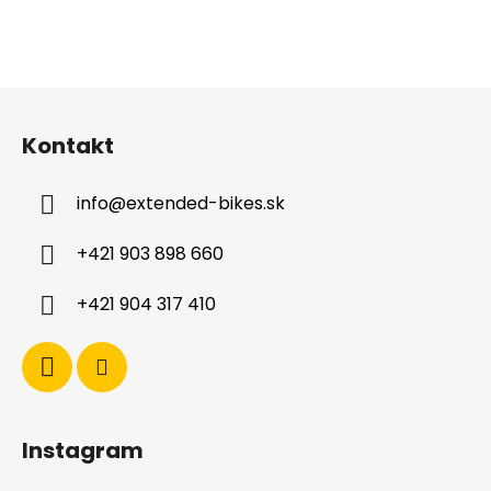
Z
á
Kontakt
p
ä
info
@
extended-bikes.sk
t
i
+421 903 898 660
e
+421 904 317 410
Instagram