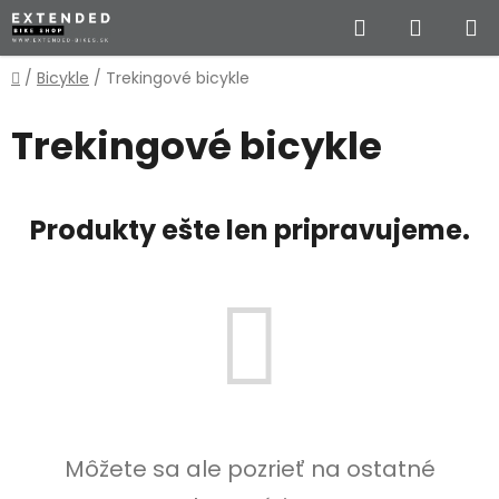
Prejsť
Hľadať
NÁKUP
na
obsah
KOŠÍK
Domov
/
Bicykle
/
Trekingové bicykle
Trekingové bicykle
Produkty ešte len pripravujeme.
Môžete sa ale pozrieť na ostatné