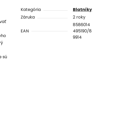
Kategória
Blatníky
Záruka
2 roky
vať
8586014
EAN
495190/8
ého
9914
vý
e sú