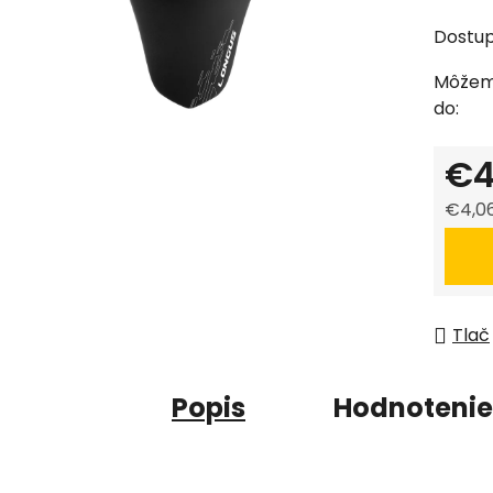
produk
je
Dostu
0,0
Môžem
z
do:
5
hviezdi
€4
€4,0
Jedno
Tlač
Popis
Hodnotenie