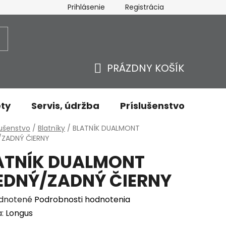
Prihlásenie
Registrácia
ovaru - odstúpenie od zmluvy
Ochrana osobných údajov
PRÁZDNY KOŠÍK
NÁKUPNÝ
KOŠÍK
ty
Servis, údržba
Príslušenstvo
Oble
v
lušenstvo
/
Blatníky
/
BLATNÍK DUALMONT
/ZADNÝ ČIERNY
ATNÍK DUALMONT
EDNÝ/ZADNÝ ČIERNY
erné
dnotené
Podrobnosti hodnotenia
enie
a:
Longus