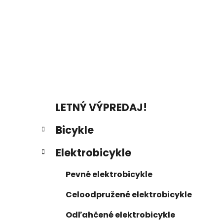
a
n
e
l
K
Preskočiť
LETNÝ VÝPREDAJ!
a
kategórie
t
Bicykle
e
g
Elektrobicykle
ó
r
Pevné elektrobicykle
i
e
Celoodpružené elektrobicykle
Odľahčené elektrobicykle