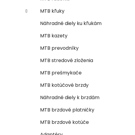
MTB kľuky
Náhradné diely ku kľukám
MTB kazety
MTB prevodníky
MTB stredové zloženia
MTB prešmykače
MTB kotúčové brzdy
Náhradné diely k brzdám
MTB brzdové platničky
MTB brzdové kotúče
Adaptéry