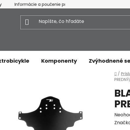
y
Informácie a poučenie pre spotrebiteľa
Vrátenie t
ktrobicykle
Komponenty
Zvýhodnené se
Domo
/
Prís
PREDNÝ
BL
PR
Priem
Neoho
hodnot
Značk