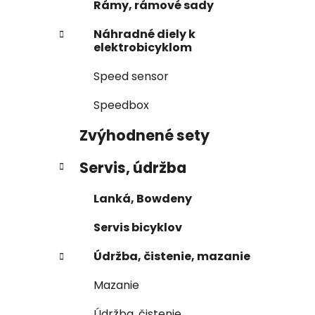
Rámy, rámové sady
Náhradné diely k
elektrobicyklom
Speed sensor
Speedbox
Zvýhodnené sety
Servis, údržba
Lanká, Bowdeny
Servis bicyklov
Údržba, čistenie, mazanie
Mazanie
Údržba, čistenie