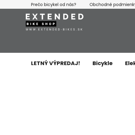
Prejsť
Prečo bicykel od nás?
Obchodné podmienk
na
obsah
LETNÝ VÝPREDAJ!
Bicykle
Ele
B
o
č
n
ý
p