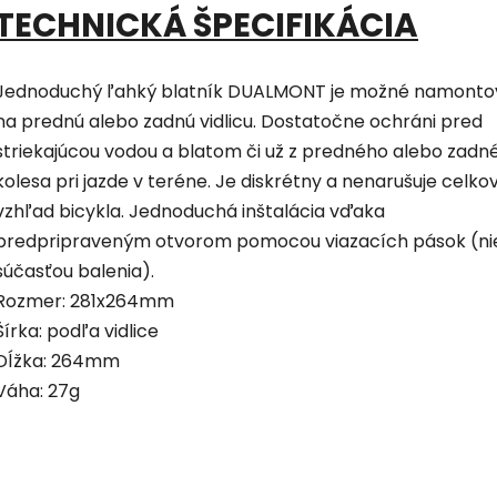
TECHNICKÁ ŠPECIFIKÁCIA
Jednoduchý ľahký blatník DUALMONT je možné namonto
na prednú alebo zadnú vidlicu. Dostatočne ochráni pred
striekajúcou vodou a blatom či už z predného alebo zadn
kolesa pri jazde v teréne. Je diskrétny a nenarušuje celko
vzhľad bicykla. Jednoduchá inštalácia vďaka
predpripraveným otvorom pomocou viazacích pások (ni
súčasťou balenia).
Rozmer: 281x264mm
Šírka: podľa vidlice
Dĺžka: 264mm
Váha: 27g