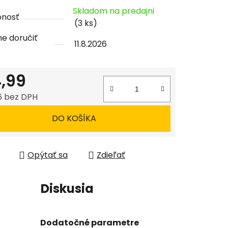
tu
Skladom na predajni
pnosť
(3 ks)
e doručiť
11.8.2026
čiek.
,99
6 bez DPH
tková cena:
DO KOŠÍKA
Opýtať sa
Zdieľať
Diskusia
Dodatočné parametre