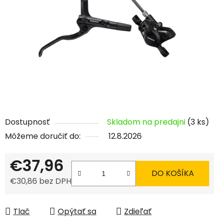
5
hviezdičiek.
Dostupnosť
Skladom na predajni
(3 ks)
Môžeme doručiť do:
12.8.2026
€37,96
DO KOŠÍKA
€30,86 bez DPH
Jednotková cena:
Tlač
Opýtať sa
Zdieľať