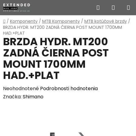
Prejsť
Hľadať
NÁKUP
na
obsah
KOŠÍK
Domov
/
Komponenty
/
MTB Komponenty
/
MTB kotúčové brzdy
/
BRZDA HYDR. MT200 ZADNÁ ČIERNA POST MOUNT 1700MM
HAD.+PLAT
BRZDA HYDR. MT200
ZADNÁ ČIERNA POST
MOUNT 1700MM
HAD.+PLAT
Priemerné
Neohodnotené
Podrobnosti hodnotenia
hodnotenie
Značka:
Shimano
produktu
je
0,0
z