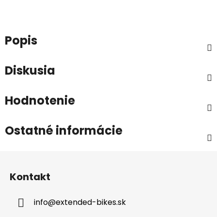
Popis
Diskusia
Hodnotenie
Ostatné informácie
Z
á
Kontakt
p
ä
info
@
extended-bikes.sk
t