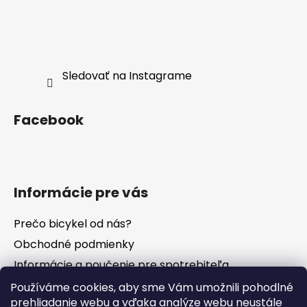
Sledovať na Instagrame
Facebook
Informácie pre vás
Prečo bicykel od nás?
Obchodné podmienky
Informácie a poučenie pre spotrebiteľa
Vrátenie tovaru - odstúpenie od zmluvy
Používáme cookies, aby sme Vám umožnili pohodlné
prehliadanie webu a vďaka analýze webu neustále
Ochrana osobných údajov