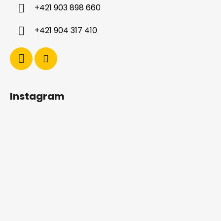
i
+421 903 898 660
e
+421 904 317 410
Instagram