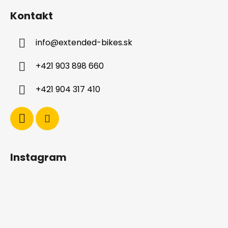
á
Kontakt
p
ä
info
@
extended-bikes.sk
t
i
+421 903 898 660
e
+421 904 317 410
Instagram