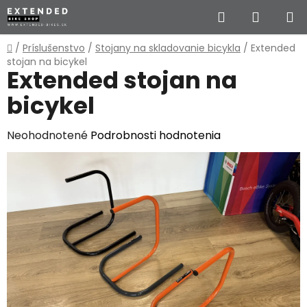
Prejsť
Hľadať
NÁKUP
na
obsah
KOŠÍK
Domov
/
Príslušenstvo
/
Stojany na skladovanie bicykla
/
Extended
stojan na bicykel
Extended stojan na
bicykel
Priemerné
Neohodnotené
Podrobnosti hodnotenia
hodnotenie
produktu
je
0,0
z
5
hviezdičiek.