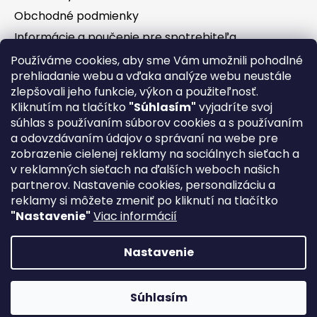
Obchodné podmienky
Informácie a poučenie pre spotrebiteľa
Vrátenie tovaru - odstúpenie od zmluvy
Používáme cookies, aby sme Vám umožnili pohodlné
prehliadanie webu a vďaka analýze webu neustále
Ochrana osobných údajov
zlepšovali jeho funkcie, výkon a použiteľnosť.
Súbory cookies
Kliknutím na tlačítko
"Súhlasím"
vyjadríte svoj
Formuláre na stiahnutie
súhlas s používaním súborov cookies a s používaním
a odovzdávaním údajov o správaní na webe pre
Reklamačný poriadok
zobrazenie cielenej reklamy na sociálnych sieťach a
Napíšte nám
v reklamných sieťach na ďalších weboch našich
partnerov. Nastavenie cookies, personalizáciu a
Kontakty
reklamy si môžete zmeniť po kliknutí na tlačítko
Servis
"Nastavenie"
Viac informácií
Nákup na splátky
Nastavenie
Priprav sa na novú sezónu⛰! Kvalitné a dizajnové Rakúske
Vytvoril Shoptet
bicykle KTM🇦🇹 Myroon a Scarp za neopakovateľné ceny💣!
Súhlasím
Copyright 2026
Extended-bikes
. Všetky práva
Dlho neváhaj, bicykle sa rýchlo míňajú🚀!
vyhradené.