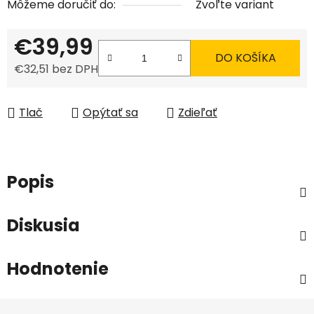
Môžeme doručiť do:
Zvoľte variant
€39,99
DO KOŠÍKA
€32,51 bez DPH
Jednotková cena:
Tlač
Opýtať sa
Zdieľať
Popis
Diskusia
Hodnotenie
Z