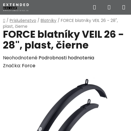
Prejsť
Hľadať
NÁKUP
na
obsah
KOŠÍK
Domov
/
Príslušenstvo
/
Blatníky
/
FORCE blatníky VEIL 26 - 28",
plast, čierne
FORCE blatníky VEIL 26 -
28", plast, čierne
Priemerné
Neohodnotené
Podrobnosti hodnotenia
hodnotenie
Značka:
Force
produktu
je
0,0
z
5
hviezdičiek.