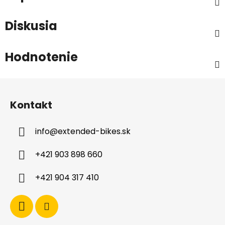
Diskusia
Hodnotenie
Z
á
Kontakt
p
ä
info
@
extended-bikes.sk
t
i
+421 903 898 660
e
+421 904 317 410