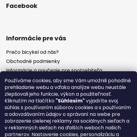
Facebook
Informácie pre vás
Prečo bicykel od nás?
Obchodné podmienky
Informácie a poučenie pre spotrebiteľa
Vrátenie tovaru - odstúpenie od zmluvy
Používáme cookies, aby sme Vám umožnili pohodlné
prehliadanie webu a vďaka analýze webu neustále
Ochrana osobných údajov
zlepšovali jeho funkcie, výkon a použiteľnosť.
Súbory cookies
Kliknutím na tlačítko
"Súhlasím"
vyjadríte svoj
Formuláre na stiahnutie
súhlas s používaním súborov cookies a s používaním
a odovzdávaním údajov o správaní na webe pre
Reklamačný poriadok
zobrazenie cielenej reklamy na sociálnych sieťach a
Napíšte nám
v reklamných sieťach na ďalších weboch našich
partnerov. Nastavenie cookies, personalizáciu a
Kontakty