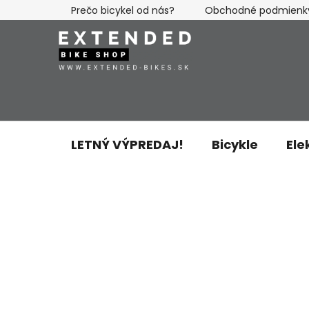
Prejsť
Prečo bicykel od nás?
Obchodné podmienk
na
obsah
LETNÝ VÝPREDAJ!
Bicykle
Ele
B
o
č
n
ý
p