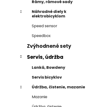
Rámy, rámové sady
Náhradné diely k
elektrobicyklom
Speed sensor
Speedbox
Zvýhodnené sety
Servis, údržba
Lanká, Bowdeny
Servis bicyklov
Údržba, čistenie, mazanie
Mazanie
Údržba, čistenie