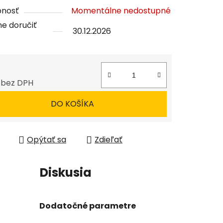
tu
pnosť
Momentálne nedostupné
e doručiť
30.12.2026
čiek.
 bez DPH
tková cena:
DO KOŠÍKA
Opýtať sa
Zdieľať
Diskusia
Dodatočné parametre