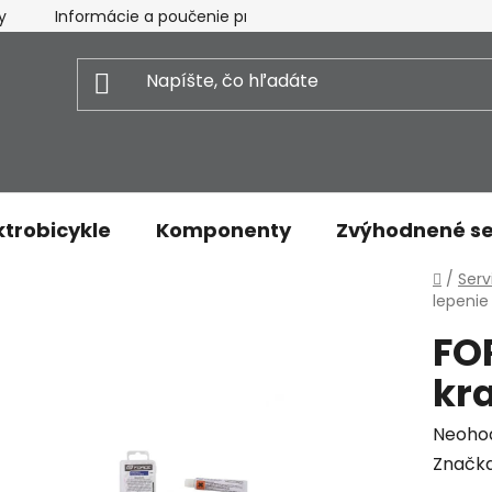
y
Informácie a poučenie pre spotrebiteľa
Vrátenie t
ktrobicykle
Komponenty
Zvýhodnené se
Domo
/
Serv
lepenie
FOR
kr
Priem
Neoho
hodnot
Značk