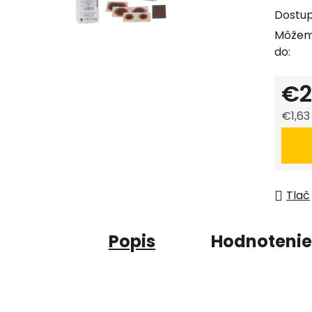
produk
Dostu
je
Môžem
0,0
do:
z
5
€2
hviezdi
€1,63
Jedno
Tlač
Popis
Hodnotenie