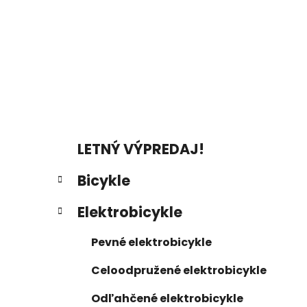
a
n
e
l
K
Preskočiť
LETNÝ VÝPREDAJ!
a
kategórie
t
Bicykle
e
g
Elektrobicykle
ó
r
Pevné elektrobicykle
i
e
Celoodpružené elektrobicykle
Odľahčené elektrobicykle