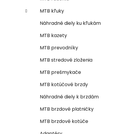
MTB kľuky
Náhradné diely ku kľukám
MTB kazety
MTB prevodníky
MTB stredové zloženia
MTB prešmykače
MTB kotúčové brzdy
Náhradné diely k brzdám
MTB brzdové platničky
MTB brzdové kotúče
Adaptéry