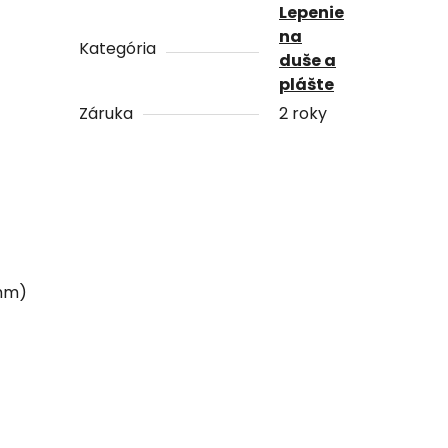
Lepenie
na
Kategória
duše a
plášte
Záruka
2 roky
 mm)