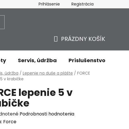
Prihlásenie
Registrácia
ovaru - odstúpenie od zmluvy
Ochrana osobných údajov
PRÁZDNY KOŠÍK
NÁKUPNÝ
KOŠÍK
ty
Servis, údržba
Príslušenstvo
Oble
v
is, údržba
/
Lepenie na duše a plášte
/
FORCE
 5 v krabičke
CE lepenie 5 v
abičke
erné
dnotené
Podrobnosti hodnotenia
enie
a:
Force