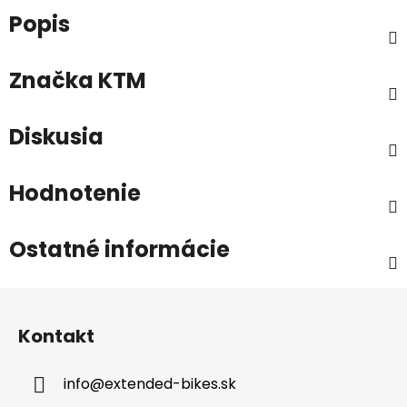
Popis
Značka
KTM
Diskusia
Hodnotenie
Ostatné informácie
Z
á
Kontakt
p
ä
info
@
extended-bikes.sk
t