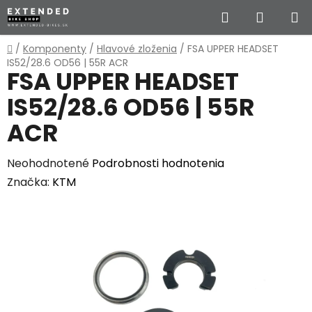
Prejsť
Hľadať
NÁKUP
na
obsah
KOŠÍK
Domov
/
Komponenty
/
Hlavové zloženia
/
FSA UPPER HEADSET
IS52/28.6 OD56 | 55R ACR
FSA UPPER HEADSET
IS52/28.6 OD56 | 55R
ACR
Priemerné
Neohodnotené
Podrobnosti hodnotenia
hodnotenie
Značka:
KTM
produktu
je
0,0
z
5
hviezdičiek.