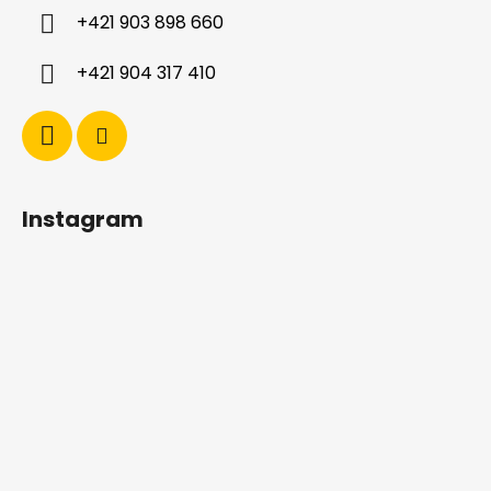
i
+421 903 898 660
e
+421 904 317 410
Instagram