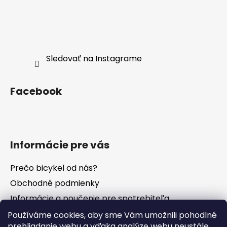
Sledovať na Instagrame
Facebook
Informácie pre vás
Prečo bicykel od nás?
Obchodné podmienky
Informácie a poučenie pre spotrebiteľa
Vrátenie tovaru - odstúpenie od zmluvy
Používáme cookies, aby sme Vám umožnili pohodlné
prehliadanie webu a vďaka analýze webu neustále