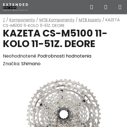
Prejsť
Hľadať
NÁKUP
na
obsah
KOŠÍK
Domov
/
Komponenty
/
MTB Komponenty
/
MTB kazety
/
KAZETA
CS-M5100 11-KOLO 11-51Z. DEORE
KAZETA CS-M5100 11-
KOLO 11-51Z. DEORE
Priemerné
Neohodnotené
Podrobnosti hodnotenia
hodnotenie
Značka:
Shimano
produktu
je
0,0
z
5
hviezdičiek.