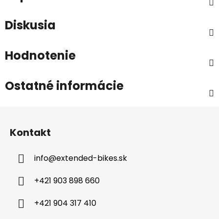
Diskusia
Hodnotenie
Ostatné informácie
Z
á
Kontakt
p
ä
info
@
extended-bikes.sk
t
i
+421 903 898 660
e
+421 904 317 410