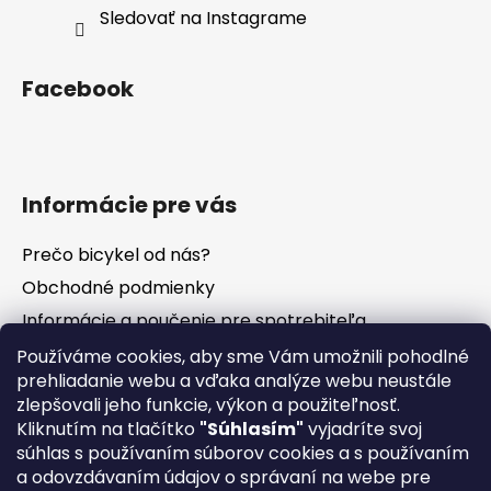
Sledovať na Instagrame
Facebook
Informácie pre vás
Prečo bicykel od nás?
Obchodné podmienky
Informácie a poučenie pre spotrebiteľa
Vrátenie tovaru - odstúpenie od zmluvy
Používáme cookies, aby sme Vám umožnili pohodlné
prehliadanie webu a vďaka analýze webu neustále
Ochrana osobných údajov
zlepšovali jeho funkcie, výkon a použiteľnosť.
Súbory cookies
Kliknutím na tlačítko
"Súhlasím"
vyjadríte svoj
Formuláre na stiahnutie
súhlas s používaním súborov cookies a s používaním
a odovzdávaním údajov o správaní na webe pre
Reklamačný poriadok