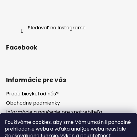
Sledovať na Instagrame
Facebook
Informácie pre vás
Prečo bicykel od nás?
Obchodné podmienky
Informácie a poučenie pre spotrebiteľa
Vrátenie tovaru - odstúpenie od zmluvy
Používáme cookies, aby sme Vám umožnili pohodlné
prehliadanie webu a vďaka analýze webu neustále
Ochrana osobných údajov
zlepšovali jeho funkcie, výkon a použiteľnosť.