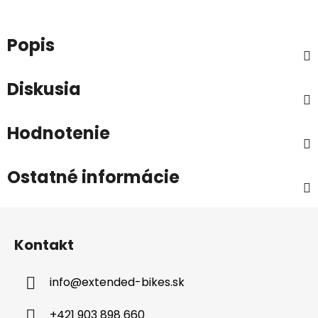
Popis
Diskusia
Hodnotenie
Ostatné informácie
Z
á
Kontakt
p
ä
info
@
extended-bikes.sk
t
i
+421 903 898 660