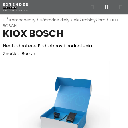
Prejsť
Hľadať
NÁKUP
na
obsah
KOŠÍK
Domov
/
Komponenty
/
Náhradné diely k elektrobicyklom
/
KIOX
BOSCH
KIOX BOSCH
Priemerné
Neohodnotené
Podrobnosti hodnotenia
hodnotenie
Značka:
Bosch
produktu
je
0,0
z
5
hviezdičiek.