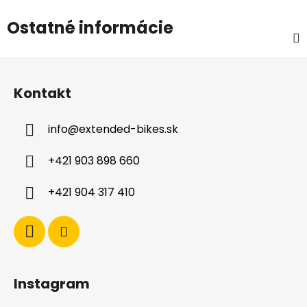
Ostatné informácie
Z
á
Kontakt
p
ä
info
@
extended-bikes.sk
t
i
+421 903 898 660
e
+421 904 317 410
Instagram