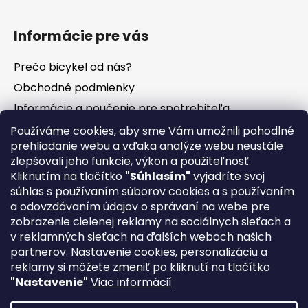
Informácie pre vás
Prečo bicykel od nás?
Obchodné podmienky
Informácie a poučenie pre spotrebiteľa
Vrátenie tovaru - odstúpenie od zmluvy
Používáme cookies, aby sme Vám umožnili pohodlné
prehliadanie webu a vďaka analýze webu neustále
Ochrana osobných údajov
zlepšovali jeho funkcie, výkon a použiteľnosť.
Súbory cookies
Kliknutím na tlačítko
"Súhlasím"
vyjadríte svoj
Formuláre na stiahnutie
súhlas s používaním súborov cookies a s používaním
a odovzdávaním údajov o správaní na webe pre
Reklamačný poriadok
zobrazenie cielenej reklamy na sociálnych sieťach a
Napíšte nám
v reklamných sieťach na ďalších weboch našich
partnerov. Nastavenie cookies, personalizáciu a
Kontakty
reklamy si môžete zmeniť po kliknutí na tlačítko
Servis
"Nastavenie"
Viac informácií
Nákup na splátky