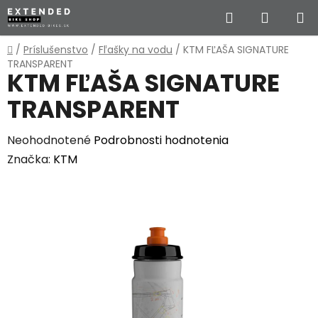
Prejsť
Hľadať
NÁKUP
na
obsah
KOŠÍK
Domov
/
Príslušenstvo
/
Fľašky na vodu
/
KTM FĽAŠA SIGNATURE
TRANSPARENT
KTM FĽAŠA SIGNATURE
TRANSPARENT
Priemerné
Neohodnotené
Podrobnosti hodnotenia
hodnotenie
Značka:
KTM
produktu
je
0,0
z
5
hviezdičiek.