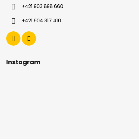
i
+421 903 898 660
e
+421 904 317 410
Instagram