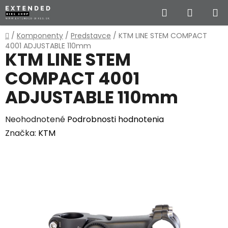
Prejsť
Hľadať
NÁKUP
na
obsah
KOŠÍK
Domov
/
Komponenty
/
Predstavce
/
KTM LINE STEM COMPACT
4001 ADJUSTABLE 110mm
KTM LINE STEM
COMPACT 4001
ADJUSTABLE 110mm
Priemerné
Neohodnotené
Podrobnosti hodnotenia
hodnotenie
Značka:
KTM
produktu
je
0,0
z
5
hviezdičiek.