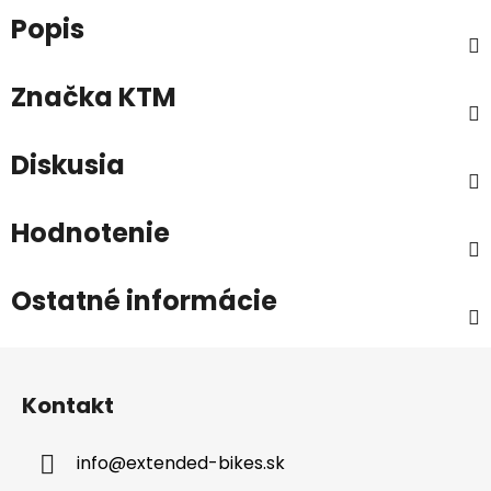
Popis
Značka
KTM
Diskusia
Hodnotenie
Ostatné informácie
Z
á
Kontakt
p
ä
info
@
extended-bikes.sk
t