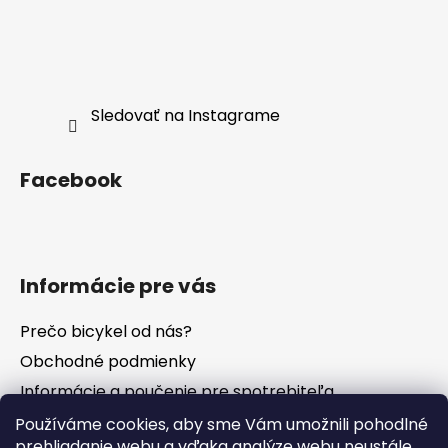
Sledovať na Instagrame
Facebook
Informácie pre vás
Prečo bicykel od nás?
Obchodné podmienky
Informácie a poučenie pre spotrebiteľa
Vrátenie tovaru - odstúpenie od zmluvy
Používáme cookies, aby sme Vám umožnili pohodlné
prehliadanie webu a vďaka analýze webu neustále