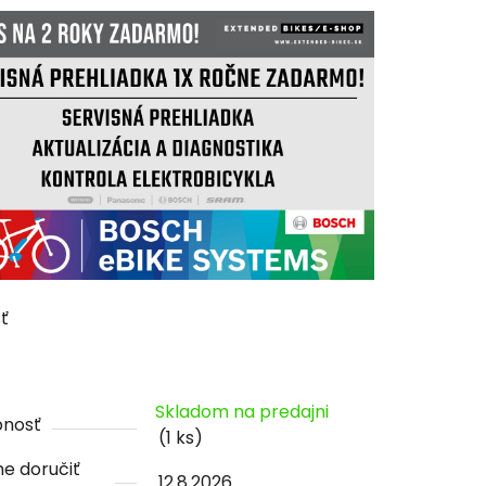
tu
čiek.
ť
Skladom na predajni
pnosť
(1 ks)
e doručiť
12.8.2026