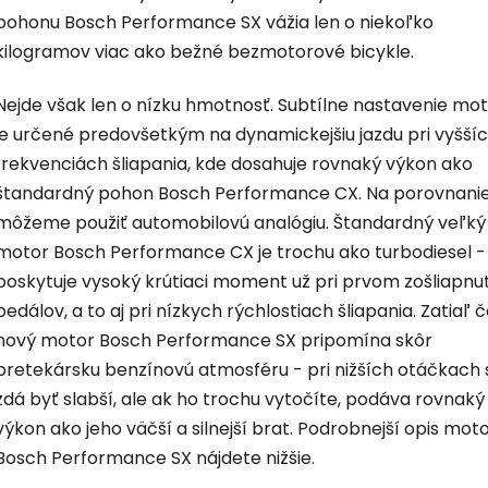
pohonu Bosch Performance SX vážia len o niekoľko
kilogramov viac ako bežné bezmotorové bicykle.
Nejde však len o nízku hmotnosť. Subtílne nastavenie mo
je určené predovšetkým na dynamickejšiu jazdu pri vyšší
frekvenciách šliapania, kde dosahuje rovnaký výkon ako
štandardný pohon Bosch Performance CX. Na porovnani
môžeme použiť automobilovú analógiu. Štandardný veľký
motor Bosch Performance CX je trochu ako turbodiesel -
poskytuje vysoký krútiaci moment už pri prvom zošliapnut
pedálov, a to aj pri nízkych rýchlostiach šliapania. Zatiaľ 
nový motor Bosch Performance SX pripomína skôr
pretekársku benzínovú atmosféru - pri nižších otáčkach 
zdá byť slabší, ale ak ho trochu vytočíte, podáva rovnaký
výkon ako jeho väčší a silnejší brat. Podrobnejší opis mot
Bosch Performance SX nájdete nižšie.