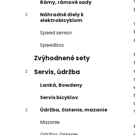
Rámy, rámové sady
Náhradné diely k
elektrobicyklom
Speed sensor
Speedbox
Zvýhodnené sety
Servis, údržba
Lanká, Bowdeny
Servis bicyklov
Údržba, čistenie, mazanie
Mazanie
Údržba, čistenie