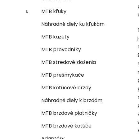
MTB kľuky
Náhradné diely ku kľukám
MTB kazety
MTB prevodníky
MTB stredové zloženia
MTB prešmykače
MTB kotúčové brzdy
Náhradné diely k brzdám
MTB brzdové platničky
MTB brzdové kotúče
Adaptéry