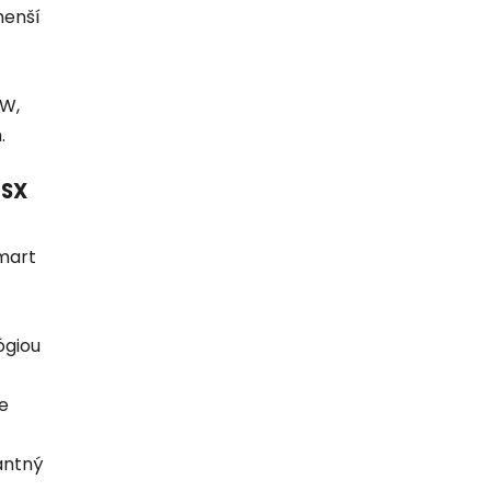
menší
 W,
.
 SX
mart
ógiou
e
antný