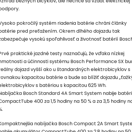
vzhľad bežných bicyklov, ale nechce sa vzdať elektrickej
podpory.
Vysoko pokročilý systém riadenia batérie chráni články
batérie pred preťažením. Okrem dlhého dojazdu tak
zabezpečuje vysokú spoľahlivosť a životnosť batérií Bosc
Prvé praktické jazdné testy naznačujú, že vďaka nízkej
hmotnosti a účinnosti systému Bosch Performance SX bu
reálny dojazd vyšší ako u štandardných elektrobicyklov s
rovnakou kapacitou batérie a bude sa blížiť dojazdu „ťažk
elektrobicyklov s batériou s kapacitou 625 Wh.
Nabíjačka Bosch Standard 4A Smart System nabije batér
CompactTube 400 za 1,5 hodiny na 50 % a za 3,5 hodiny n
%.
Kompaktnejšia nabíjačka Bosch Compact 2A Smart Sys
nabije akumulátor CompactTube 400 za 2,8 hodiny na 50