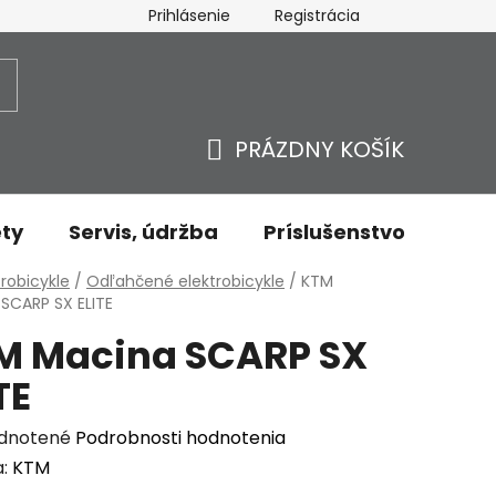
Prihlásenie
Registrácia
ovaru - odstúpenie od zmluvy
Ochrana osobných údajov
PRÁZDNY KOŠÍK
NÁKUPNÝ
KOŠÍK
ty
Servis, údržba
Príslušenstvo
Oble
v
trobicykle
/
Odľahčené elektrobicykle
/
KTM
SCARP SX ELITE
M Macina SCARP SX
TE
erné
dnotené
Podrobnosti hodnotenia
enie
a:
KTM