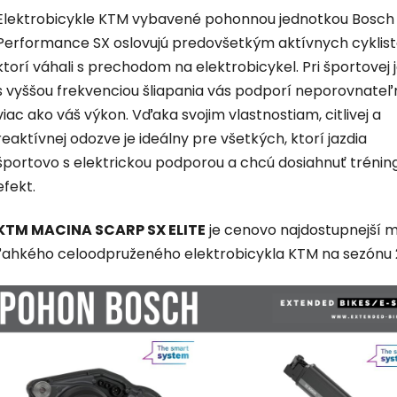
Elektrobicykle KTM vybavené pohonnou jednotkou Bosch
Performance SX oslovujú predovšetkým aktívnych cyklist
ktorí váhali s prechodom na elektrobicykel. Pri športovej 
s vyššou frekvenciou šliapania vás podporí neporovnateľ
viac ako váš výkon. Vďaka svojim vlastnostiam, citlivej a
reaktívnej odozve je ideálny pre všetkých, ktorí jazdia
športovo s elektrickou podporou a chcú dosiahnuť trénin
efekt.
KTM MACINA SCARP SX ELITE
je cenovo najdostupnejší 
ľahkého celoodpruženého elektrobicykla KTM na sezónu 