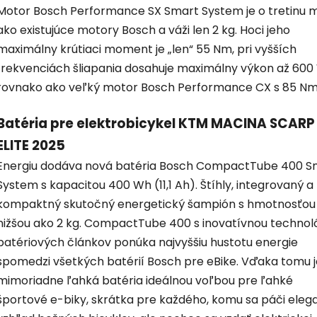
Motor Bosch Performance SX Smart System je o tretinu 
ako existujúce motory Bosch a váži len 2 kg. Hoci jeho
maximálny krútiaci moment je „len“ 55 Nm, pri vyšších
frekvenciách šliapania dosahuje maximálny výkon až 600
rovnako ako veľký motor Bosch Performance CX s 85 Nm
Batéria pre elektrobicykel KTM MACINA SCARP
ELITE 2025
Energiu dodáva nová batéria Bosch CompactTube 400 S
System s kapacitou 400 Wh (11,1 Ah). Štíhly, integrovaný a
kompaktný skutočný energetický šampión s hmotnosťou
nižšou ako 2 kg. CompactTube 400 s inovatívnou technol
batériových článkov ponúka najvyššiu hustotu energie
spomedzi všetkých batérií Bosch pre eBike. Vďaka tomu j
mimoriadne ľahká batéria ideálnou voľbou pre ľahké
športové e-biky, skrátka pre každého, komu sa páči eleg