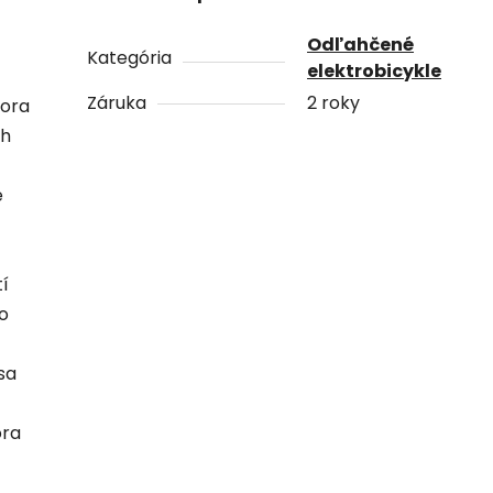
Odľahčené
Kategória
elektrobicykle
Záruka
2 roky
tora
ch
e
í
čo
sa
ora