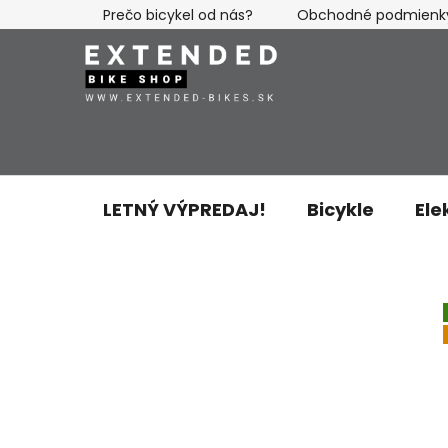
Prejsť
Prečo bicykel od nás?
Obchodné podmienk
na
obsah
LETNÝ VÝPREDAJ!
Bicykle
Ele
B
o
č
n
ý
p