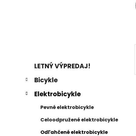
a
n
e
l
K
Preskočiť
LETNÝ VÝPREDAJ!
a
kategórie
t
Bicykle
e
g
Elektrobicykle
ó
r
Pevné elektrobicykle
i
e
Celoodpružené elektrobicykle
Odľahčené elektrobicykle