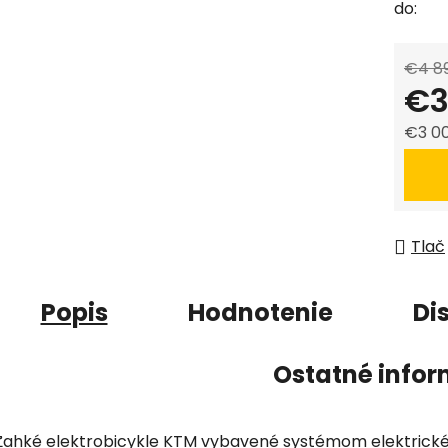
do:
€4 8
€3
€3 00
Jedno
Tlač
Popis
Hodnotenie
Di
Ostatné infor
Ľahké elektrobicykle KTM vybavené systémom elektrick