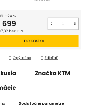
99
–24 %
 699
7,32 bez DPH
tková cena:
DO KOŠÍKA
Opýtať sa
Zdieľať
skusia
Značka
KTM
mácie
ého
Dodatočné parametre