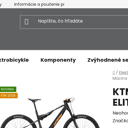
y
Informácie a poučenie pre spotrebiteľa
Vrátenie t
ktrobicykle
Komponenty
Zvýhodnené se
Domo
/
Elek
Macina 
KT
NOVINKA
KTM 2026
ELI
Priem
Neoho
hodnot
Značk