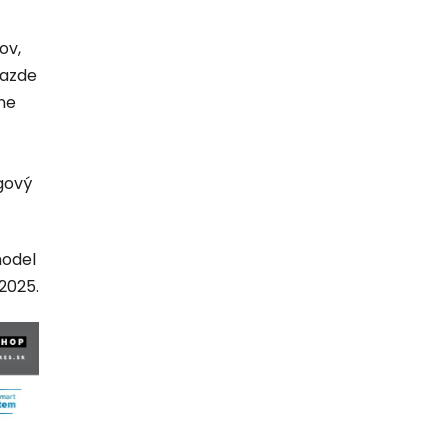
ov,
jazde
ne
gový
model
2025.