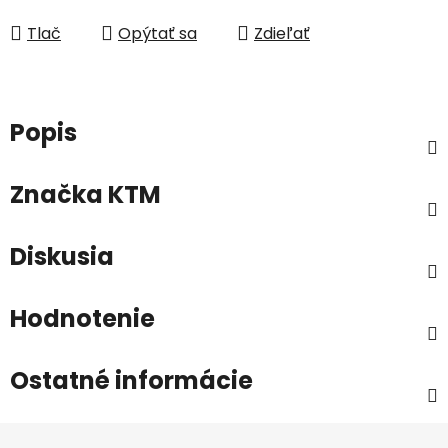
Jednotková cena:
Tlač
Opýtať sa
Zdieľať
Popis
Značka
KTM
Diskusia
Hodnotenie
Ostatné informácie
Z