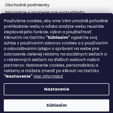
Obchodné podmienky
Informácie a poučenie pre spotrebiteľa
Vrátenie tovaru - odstúpenie od zmluvy
Používáme cookies, aby sme Vám umožnili pohodlné
prehliadanie webu a vďaka analýze webu neustále
Ochrana osobných údajov
zlepšovali jeho funkcie, výkon a použiteľnosť.
Súbory cookies
Kliknutím na tlačítko
"Súhlasím"
vyjadríte svoj
Formuláre na stiahnutie
súhlas s používaním súborov cookies a s používaním
a odovzdávaním údajov o správaní na webe pre
Reklamačný poriadok
zobrazenie cielenej reklamy na sociálnych sieťach a
Napíšte nám
v reklamných sieťach na ďalších weboch našich
partnerov. Nastavenie cookies, personalizáciu a
Kontakty
reklamy si môžete zmeniť po kliknutí na tlačítko
Servis
"Nastavenie"
Viac informácií
Nákup na splátky
Nastavenie
Priprav sa na novú sezónu⛰! Kvalitné a dizajnové Rakúske
Vytvoril Shoptet
bicykle KTM🇦🇹 Myroon a Scarp za neopakovateľné ceny💣!
Súhlasím
Copyright 2026
Extended-bikes
. Všetky práva
Dlho neváhaj, bicykle sa rýchlo míňajú🚀!
vyhradené.