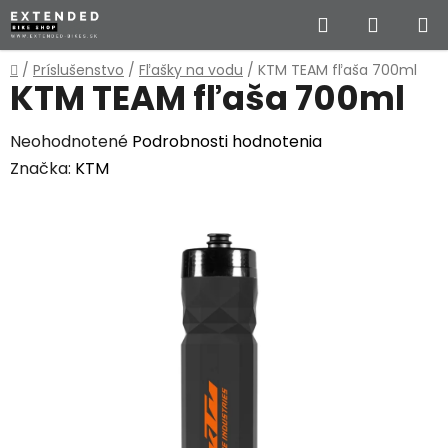
Prejsť
Hľadať
NÁKUP
na
obsah
KOŠÍK
Domov
/
Príslušenstvo
/
Fľašky na vodu
/
KTM TEAM fľaša 700ml
KTM TEAM fľaša 700ml
Priemerné
Neohodnotené
Podrobnosti hodnotenia
hodnotenie
Značka:
KTM
produktu
je
0,0
z
5
hviezdičiek.