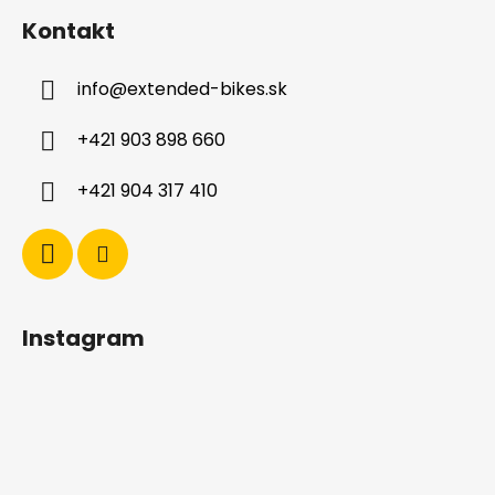
á
Kontakt
p
ä
info
@
extended-bikes.sk
t
i
+421 903 898 660
e
+421 904 317 410
Instagram