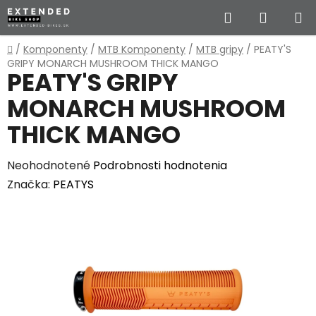
Prejsť
Hľadať
NÁKUP
na
obsah
KOŠÍK
Domov
/
Komponenty
/
MTB Komponenty
/
MTB gripy
/
PEATY'S
GRIPY MONARCH MUSHROOM THICK MANGO
PEATY'S GRIPY
MONARCH MUSHROOM
THICK MANGO
Priemerné
Neohodnotené
Podrobnosti hodnotenia
hodnotenie
Značka:
PEATYS
produktu
je
0,0
z
5
hviezdičiek.