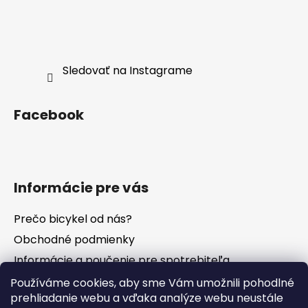
Sledovať na Instagrame
Facebook
Informácie pre vás
Prečo bicykel od nás?
Obchodné podmienky
Informácie a poučenie pre spotrebiteľa
Vrátenie tovaru - odstúpenie od zmluvy
Používáme cookies, aby sme Vám umožnili pohodlné
prehliadanie webu a vďaka analýze webu neustále
Ochrana osobných údajov