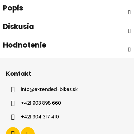
Popis
Diskusia
Hodnotenie
Z
á
Kontakt
p
ä
info
@
extended-bikes.sk
t
i
+421 903 898 660
e
+421 904 317 410