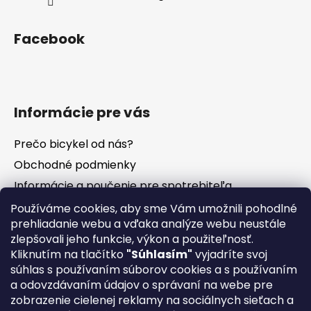
Facebook
Informácie pre vás
Prečo bicykel od nás?
Obchodné podmienky
Informácie a poučenie pre spotrebiteľa
Vrátenie tovaru - odstúpenie od zmluvy
Používáme cookies, aby sme Vám umožnili pohodlné
prehliadanie webu a vďaka analýze webu neustále
Ochrana osobných údajov
zlepšovali jeho funkcie, výkon a použiteľnosť.
Súbory cookies
Kliknutím na tlačítko
"Súhlasím"
vyjadríte svoj
Formuláre na stiahnutie
súhlas s používaním súborov cookies a s používaním
a odovzdávaním údajov o správaní na webe pre
Reklamačný poriadok
zobrazenie cielenej reklamy na sociálnych sieťach a
Napíšte nám