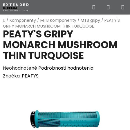
Prejsť
Hľadať
NÁKUP
na
obsah
KOŠÍK
Domov
/
Komponenty
/
MTB Komponenty
/
MTB gripy
/
PEATY'S
GRIPY MONARCH MUSHROOM THIN TURQUOISE
PEATY'S GRIPY
MONARCH MUSHROOM
THIN TURQUOISE
Priemerné
Neohodnotené
Podrobnosti hodnotenia
hodnotenie
Značka:
PEATYS
produktu
je
0,0
z
5
hviezdičiek.