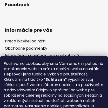
Facebook
Informácie pre vás
Prečo bicykel od nás?
Obchodné podmienky
Informácie a poučenie pre spotrebiteľa
Vrátenie tovaru - odstúpenie od zmluvy
Používáme cookies, aby sme Vám umožnili pohodlné
prehliadanie webu a vďaka analýze webu neustále
Ochrana osobných údajov
zlepšovali jeho funkcie, výkon a použiteľnosť.
Súbory cookies
Kliknutím na tlačítko
"Súhlasím"
vyjadríte svoj
Formuláre na stiahnutie
súhlas s používaním súborov cookies a s používaním
a odovzdávaním údajov o správaní na webe pre
Reklamačný poriadok
zobrazenie cielenej reklamy na sociálnych sieťach a
Napíšte nám
v reklamných sieťach na ďalších weboch našich
partnerov. Nastavenie cookies, personalizáciu a
Kontakty