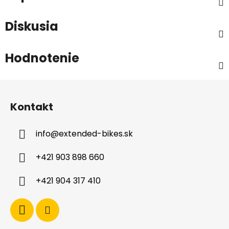
Diskusia
Hodnotenie
Z
á
Kontakt
p
ä
info
@
extended-bikes.sk
t
i
+421 903 898 660
e
+421 904 317 410