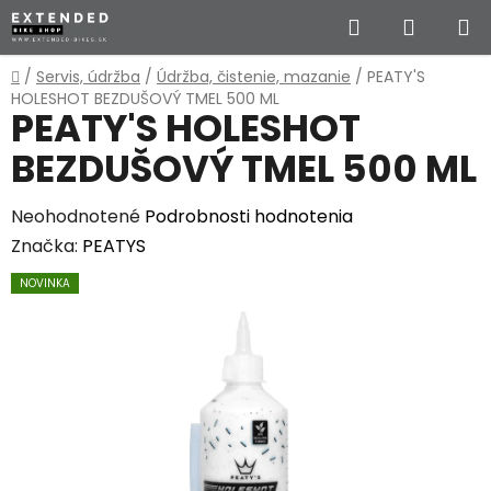
Prejsť
Hľadať
NÁKUP
na
obsah
KOŠÍK
Domov
/
Servis, údržba
/
Údržba, čistenie, mazanie
/
PEATY'S
HOLESHOT BEZDUŠOVÝ TMEL 500 ML
PEATY'S HOLESHOT
BEZDUŠOVÝ TMEL 500 ML
Priemerné
Neohodnotené
Podrobnosti hodnotenia
hodnotenie
Značka:
PEATYS
produktu
NOVINKA
je
0,0
z
5
hviezdičiek.