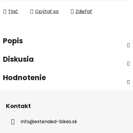
Jednotková cena:
Tlač
Opýtať sa
Zdieľať
Popis
Diskusia
Hodnotenie
Z
á
Kontakt
p
ä
info
@
extended-bikes.sk
t
i