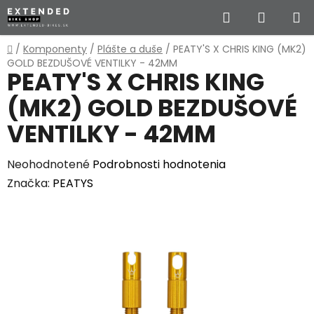
Prejsť
Hľadať
NÁKUP
na
obsah
KOŠÍK
Domov
/
Komponenty
/
Plášte a duše
/
PEATY'S X CHRIS KING (MK2)
GOLD BEZDUŠOVÉ VENTILKY - 42MM
PEATY'S X CHRIS KING
(MK2) GOLD BEZDUŠOVÉ
VENTILKY - 42MM
Priemerné
Neohodnotené
Podrobnosti hodnotenia
hodnotenie
Značka:
PEATYS
produktu
je
0,0
z
5
hviezdičiek.