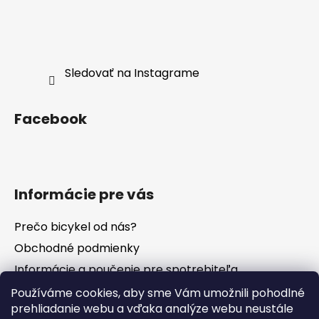
Sledovať na Instagrame
Facebook
Informácie pre vás
Prečo bicykel od nás?
Obchodné podmienky
Informácie a poučenie pre spotrebiteľa
Vrátenie tovaru - odstúpenie od zmluvy
Používáme cookies, aby sme Vám umožnili pohodlné
prehliadanie webu a vďaka analýze webu neustále
Ochrana osobných údajov