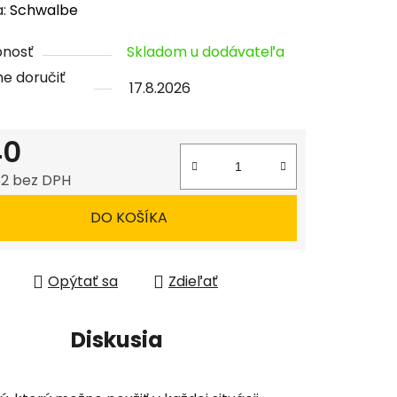
enie
a:
Schwalbe
tu
pnosť
Skladom u dodávateľa
e doručiť
17.8.2026
40
čiek.
52 bez DPH
tková cena:
DO KOŠÍKA
Opýtať sa
Zdieľať
Diskusia