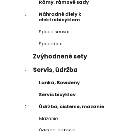
Rámy, rámové sady
Náhradné diely k
elektrobicyklom
Speed sensor
Speedbox
Zvýhodnené sety
Servis, údržba
Lanká, Bowdeny
Servis bicyklov
Údržba, čistenie, mazanie
Mazanie
Údržba, čistenie