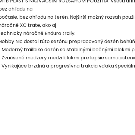
MTB PLÁŠŤ S NAJVÄČŠÍM ROZSAHOM POUŽITIA. Všestranný, k
bez ohľadu na
počasie, bez ohľadu na terén. Najširší možný rozsah použit
náročné XC trate, ako aj
technicky náročné Enduro traily.
Nobby Nic dostal túto sezónu prepracovaný dezén behúň
• Moderný trailbike dezén so stabilnými bočnými blokmi pr
• Zväčšené medzery medzi blokmi pre lepšie samočisteni
• Vynikajúce brzdná a progresívna trakcia vďaka špeciá