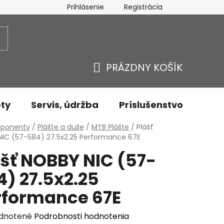
Prihlásenie
Registrácia
ovaru - odstúpenie od zmluvy
Ochrana osobných údajov
PRÁZDNY KOŠÍK
NÁKUPNÝ
KOŠÍK
ty
Servis, údržba
Príslušenstvo
Oble
v
ponenty
/
Plášte a duše
/
MTB Plášte
/
Plášť
IC (57-584) 27.5x2.25 Performance 67E
ášť NOBBY NIC (57-
) 27.5x2.25
rformance 67E
erné
dnotené
Podrobnosti hodnotenia