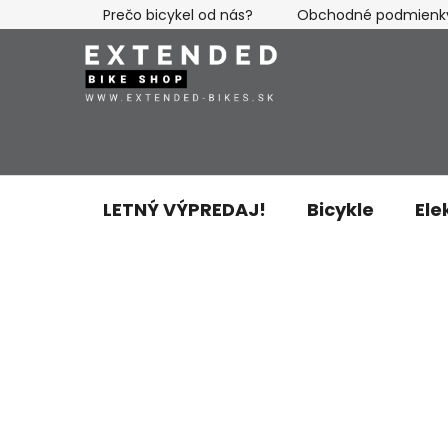
Prejsť
Prečo bicykel od nás?
Obchodné podmienk
na
obsah
LETNÝ VÝPREDAJ!
Bicykle
Ele
B
o
č
n
ý
p