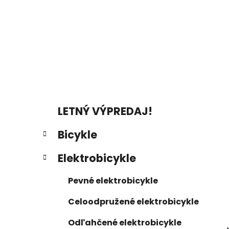
a
n
e
l
K
Preskočiť
LETNÝ VÝPREDAJ!
a
kategórie
t
Bicykle
e
g
Elektrobicykle
ó
r
Pevné elektrobicykle
i
e
Celoodpružené elektrobicykle
Odľahčené elektrobicykle