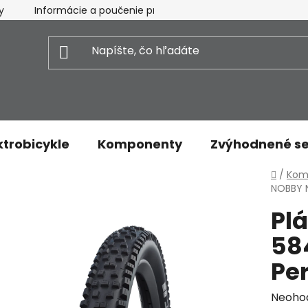
y
Informácie a poučenie pre spotrebiteľa
Vrátenie t
ktrobicykle
Komponenty
Zvýhodnené se
Domo
/
Kom
NOBBY N
Pl
584
Pe
Priem
Neoho