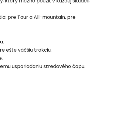
torý možno použiť v každej situácii,
ia: pre Tour a All-mountain, pre
a:
e ešte väčšiu trakciu.
e.
lnemu usporiadaniu stredového čapu.