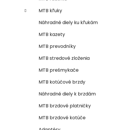
MTB kľuky
Náhradné diely ku kľukám
MTB kazety
MTB prevodníky
MTB stredové zloženia
MTB prešmykače
MTB kotúčové brzdy
Náhradné diely k brzdám
MTB brzdové platničky
MTB brzdové kotúče
Adaptéry