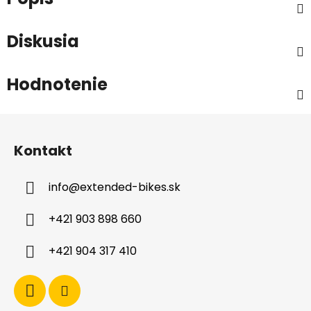
Diskusia
Hodnotenie
Z
á
Kontakt
p
ä
info
@
extended-bikes.sk
t
i
+421 903 898 660
e
+421 904 317 410