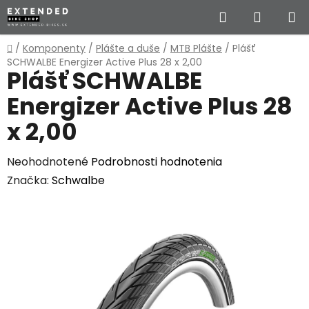
Prejsť
Hľadať
NÁKUP
na
obsah
KOŠÍK
Domov
/
Komponenty
/
Plášte a duše
/
MTB Plášte
/
Plášť
SCHWALBE Energizer Active Plus 28 x 2,00
Plášť SCHWALBE
Energizer Active Plus 28
x 2,00
Priemerné
Neohodnotené
Podrobnosti hodnotenia
hodnotenie
Značka:
Schwalbe
produktu
je
0,0
z
5
hviezdičiek.