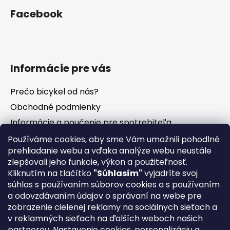
Facebook
Informácie pre vás
Prečo bicykel od nás?
Obchodné podmienky
Informácie a poučenie pre spotrebiteľa
Vrátenie tovaru - odstúpenie od zmluvy
Používáme cookies, aby sme Vám umožnili pohodlné
prehliadanie webu a vďaka analýze webu neustále
Ochrana osobných údajov
zlepšovali jeho funkcie, výkon a použiteľnosť.
Súbory cookies
Kliknutím na tlačítko
"Súhlasím"
vyjadríte svoj
Formuláre na stiahnutie
súhlas s používaním súborov cookies a s používaním
a odovzdávaním údajov o správaní na webe pre
Reklamačný poriadok
zobrazenie cielenej reklamy na sociálnych sieťach a
Napíšte nám
v reklamných sieťach na ďalších weboch našich
partnerov. Nastavenie cookies, personalizáciu a