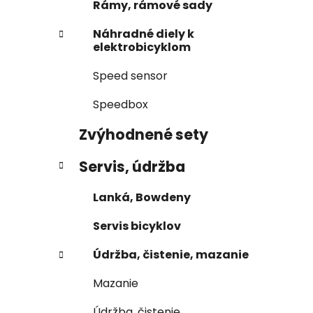
Rámy, rámové sady
Náhradné diely k
elektrobicyklom
Speed sensor
Speedbox
Zvýhodnené sety
Servis, údržba
Lanká, Bowdeny
Servis bicyklov
Údržba, čistenie, mazanie
Mazanie
Údržba, čistenie