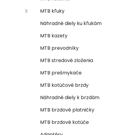
MTB kľuky
Náhradné diely ku kľukám
MTB kazety
MTB prevodníky
MTB stredové zloženia
MTB prešmykače
MTB kotúčové brzdy
Náhradné diely k brzdám
MTB brzdové platničky
MTB brzdové kotúče
Adaptéry