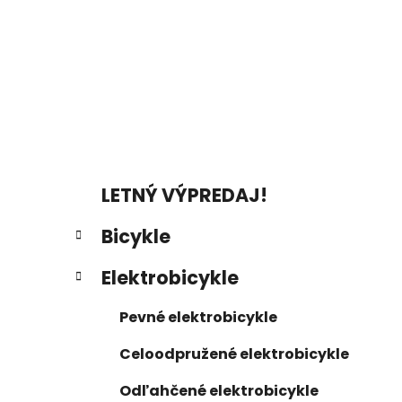
a
n
e
l
K
Preskočiť
LETNÝ VÝPREDAJ!
a
kategórie
t
Bicykle
e
g
Elektrobicykle
ó
r
Pevné elektrobicykle
i
e
Celoodpružené elektrobicykle
Odľahčené elektrobicykle