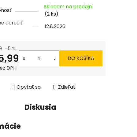
tu
Skladom na predajni
pnosť
(2 ks)
e doručiť
12.8.2026
čiek.
9
–5 %
5,99
DO KOŠÍKA
bez DPH
tková cena:
Opýtať sa
Zdieľať
Diskusia
mácie