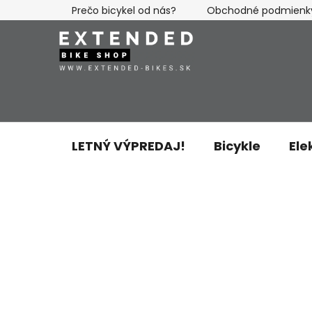
Prejsť
Prečo bicykel od nás?
Obchodné podmienk
na
obsah
LETNÝ VÝPREDAJ!
Bicykle
Ele
B
o
č
n
ý
p