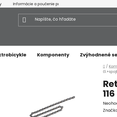
y
Informácie a poučenie pre spotrebiteľa
Vrátenie t
ktrobicykle
Komponenty
Zvýhodnené se
Domo
/
Kom
čl.+spo
Re
11
Priem
Neoho
hodnot
Značk