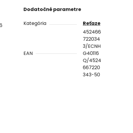
Dodatočné parametre
Kategória
Reťaze
16
452466
722034
3/ECNH
EAN
G40116
Q/4524
667220
343-50