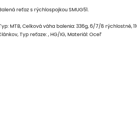
Balená reťaz s rýchlospojkou SMUG51.
Typ: MTB, Celková váha balenia: 336g, 6/7/8 rýchlostné, 1
článkov, Typ reťaze: , HG/IG, Materiál: Oceľ