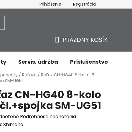
Prihlásenie
Registrácia
ovaru - odstúpenie od zmluvy
Ochrana osobných údajov
PRÁZDNY KOŠÍK
NÁKUPNÝ
KOŠÍK
ty
Servis, údržba
Príslušenstvo
Oble
v
ponenty
/
Reťaze
/
Reťaz CN-HG40 8-kolo 116
jka SM-UG51
ťaz CN-HG40 8-kolo
6 čl.+spojka SM-UG51
erné
dnotené
Podrobnosti hodnotenia
enie
a:
Shimano