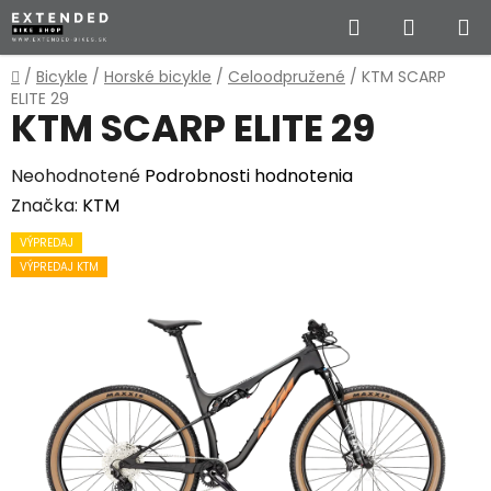
Prejsť
Hľadať
NÁKUP
na
obsah
KOŠÍK
Domov
/
Bicykle
/
Horské bicykle
/
Celoodpružené
/
KTM SCARP
ELITE 29
KTM SCARP ELITE 29
Priemerné
Neohodnotené
Podrobnosti hodnotenia
hodnotenie
Značka:
KTM
produktu
VÝPREDAJ
je
VÝPREDAJ KTM
0,0
z
5
hviezdičiek.