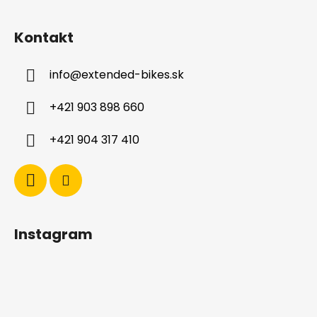
Z
á
Kontakt
p
ä
info
@
extended-bikes.sk
t
i
+421 903 898 660
e
+421 904 317 410
Instagram