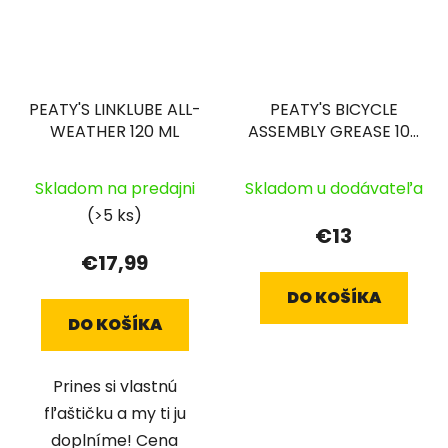
PEATY'S LINKLUBE ALL-
PEATY'S BICYCLE
WEATHER 120 ML
ASSEMBLY GREASE 100
G
Skladom na predajni
Skladom u dodávateľa
(>5 ks)
€13
€17,99
DO KOŠÍKA
DO KOŠÍKA
Prines si vlastnú
fľaštičku a my ti ju
doplníme! Cena