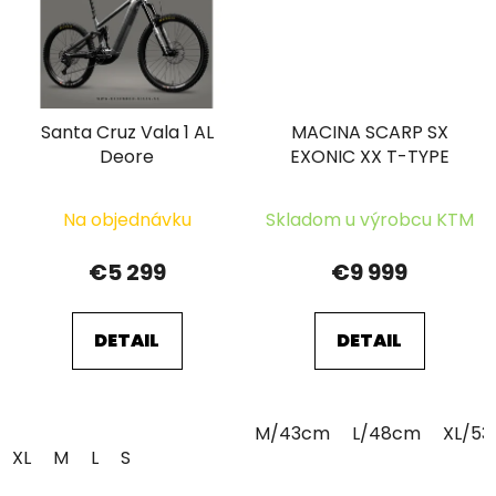
Santa Cruz Vala 1 AL
MACINA SCARP SX
Deore
EXONIC XX T-TYPE
Na objednávku
Skladom u výrobcu KTM
€5 299
€9 999
DETAIL
DETAIL
M/43cm
L/48cm
XL/5
XL
M
L
S