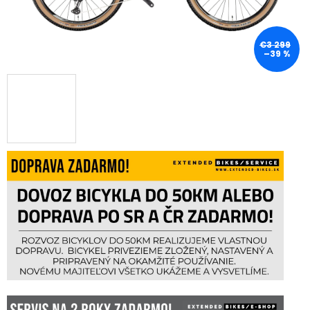
€3 299
–39 %