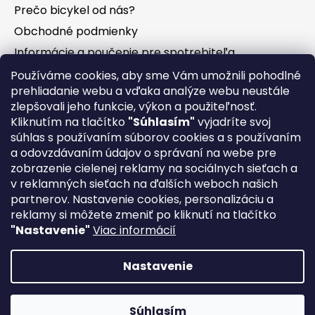
Prečo bicykel od nás?
Obchodné podmienky
Informácie a poučenie pre spotrebiteľa
Vrátenie tovaru - odstúpenie od zmluvy
Používáme cookies, aby sme Vám umožnili pohodlné
prehliadanie webu a vďaka analýze webu neustále
Ochrana osobných údajov
zlepšovali jeho funkcie, výkon a použiteľnosť.
Súbory cookies
Kliknutím na tlačítko
"Súhlasím"
vyjadríte svoj
Formuláre na stiahnutie
súhlas s používaním súborov cookies a s používaním
a odovzdávaním údajov o správaní na webe pre
Reklamačný poriadok
zobrazenie cielenej reklamy na sociálnych sieťach a
Napíšte nám
v reklamných sieťach na ďalších weboch našich
partnerov. Nastavenie cookies, personalizáciu a
Kontakty
reklamy si môžete zmeniť po kliknutí na tlačítko
Servis
"Nastavenie"
Viac informácií
Nákup na splátky
Nastavenie
Priprav sa na novú sezónu⛰! Kvalitné a dizajnové Rakúske
Vytvoril Shoptet
bicykle KTM🇦🇹 Myroon a Scarp za neopakovateľné ceny💣!
Súhlasím
Copyright 2026
Extended-bikes
. Všetky práva