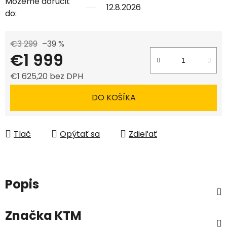
Môžeme doručiť
12.8.2026
do:
€3 299
–39 %
€1 999
€1 625,20 bez DPH
Jednotková cena:
DO KOŠÍKA
Tlač
Opýtať sa
Zdieľať
Popis
Značka
KTM