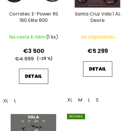
Corratec E-Power RS
Santa Cruz Vala 1 AL
160 Elite 800
Deore
Na ceste k nám
(1 ks)
Na objednávku
€3 500
€5 299
€4 999
(–29 %)
DETAIL
DETAIL
XL
M
L
S
XL
L
NOVINKA