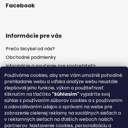
Facebook
Informácie pre vás
Prečo bicykel od nás?
Obchodné podmienky
Informácie a poučenie pre spotrebiteľa
Vrátenie tovaru - odstúpenie od zmluvy
Používáme cookies, aby sme Vám umožnili pohodlné
prehliadanie webu a vďaka analýze webu neustále
Ochrana osobných údajov
zlepšovali jeho funkcie, výkon a použiteľnosť.
Súbory cookies
Kliknutím na tlačítko
"Súhlasím"
vyjadríte svoj
Formuláre na stiahnutie
súhlas s používaním súborov cookies a s používaním
a odovzdávaním údajov o správaní na webe pre
Reklamačný poriadok
zobrazenie cielenej reklamy na sociálnych sieťach a
Napíšte nám
v reklamných sieťach na ďalších weboch našich
partnerov. Nastavenie cookies, personalizáciu a
Kontakty