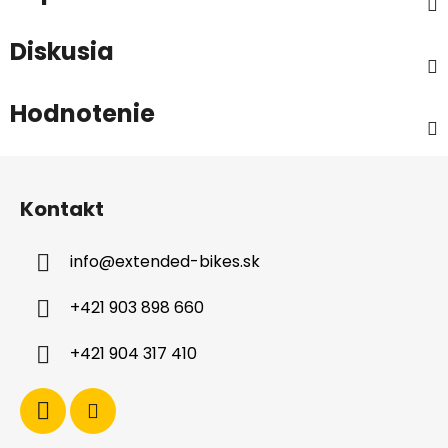
Diskusia
Hodnotenie
Z
á
Kontakt
p
ä
info
@
extended-bikes.sk
t
i
+421 903 898 660
e
+421 904 317 410