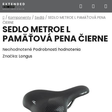
Prejsť
Hľadať
NÁKUP
na
obsah
KOŠÍK
Domov
/
Komponenty
/
Sedlá
/
SEDLO METROE L PAMÄŤOVÁ PENA
ČIERNE
SEDLO METROE L
PAMÄŤOVÁ PENA ČIERNE
Priemerné
Neohodnotené
Podrobnosti hodnotenia
hodnotenie
Značka:
Longus
produktu
je
0,0
z
5
hviezdičiek.