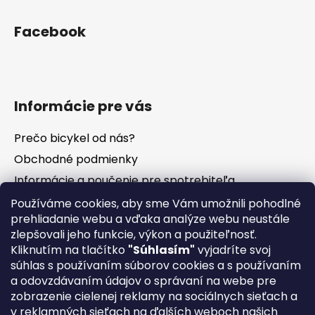
Facebook
Informácie pre vás
Prečo bicykel od nás?
Obchodné podmienky
Informácie a poučenie pre spotrebiteľa
Vrátenie tovaru - odstúpenie od zmluvy
Používáme cookies, aby sme Vám umožnili pohodlné
prehliadanie webu a vďaka analýze webu neustále
Ochrana osobných údajov
zlepšovali jeho funkcie, výkon a použiteľnosť.
Súbory cookies
Kliknutím na tlačítko
"Súhlasím"
vyjadríte svoj
Formuláre na stiahnutie
súhlas s používaním súborov cookies a s používaním
a odovzdávaním údajov o správaní na webe pre
Reklamačný poriadok
zobrazenie cielenej reklamy na sociálnych sieťach a
Napíšte nám
v reklamných sieťach na ďalších weboch našich