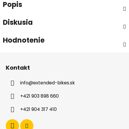
Popis
Diskusia
Hodnotenie
Z
á
Kontakt
p
ä
info
@
extended-bikes.sk
t
i
+421 903 898 660
e
+421 904 317 410