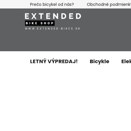
Prejsť
Prečo bicykel od nás?
Obchodné podmienk
na
obsah
LETNÝ VÝPREDAJ!
Bicykle
Ele
B
o
č
n
ý
p