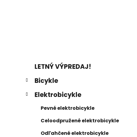
a
n
e
l
K
Preskočiť
LETNÝ VÝPREDAJ!
a
kategórie
t
Bicykle
e
g
Elektrobicykle
ó
r
Pevné elektrobicykle
i
e
Celoodpružené elektrobicykle
Odľahčené elektrobicykle