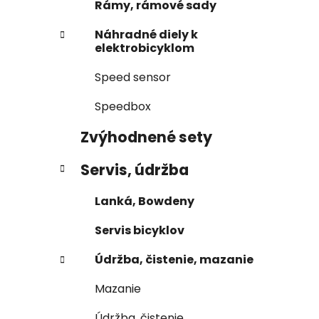
Rámy, rámové sady
Náhradné diely k
elektrobicyklom
Speed sensor
Speedbox
Zvýhodnené sety
Servis, údržba
Lanká, Bowdeny
Servis bicyklov
Údržba, čistenie, mazanie
Mazanie
Údržba, čistenie