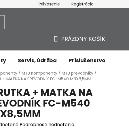
Prihlásenie
Registrácia
ovaru - odstúpenie od zmluvy
Ochrana osobných údajov
PRÁZDNY KOŠÍK
NÁKUPNÝ
KOŠÍK
ty
Servis, údržba
Príslušenstvo
Oble
v
ponenty
/
MTB Komponenty
/
MTB prevodníky
/
A + MATKA NA PREVODNÍK FC-M540 M8X8,5MM
RUTKA + MATKA NA
EVODNÍK FC-M540
X8,5MM
erné
dnotené
Podrobnosti hodnotenia