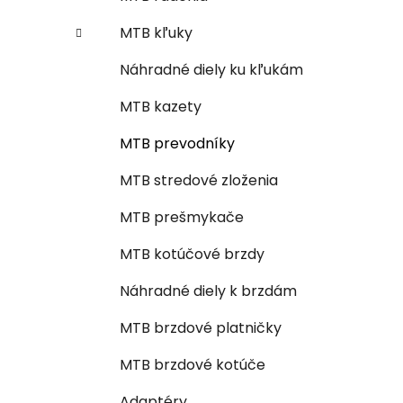
MTB kľuky
Náhradné diely ku kľukám
MTB kazety
MTB prevodníky
MTB stredové zloženia
MTB prešmykače
MTB kotúčové brzdy
Náhradné diely k brzdám
MTB brzdové platničky
MTB brzdové kotúče
Adaptéry