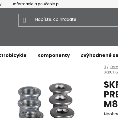
y
Informácie a poučenie pre spotrebiteľa
Vrátenie t
ktrobicykle
Komponenty
Zvýhodnené se
Domo
/
Kom
SKRUTK
SK
PR
M8
Priem
Neoho