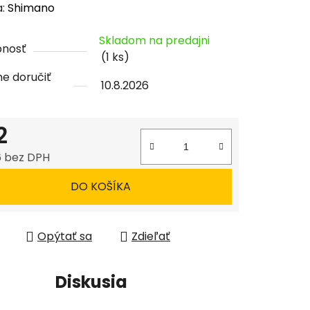
enie
a:
Shimano
tu
Skladom na predajni
pnosť
(1 ks)
e doručiť
10.8.2026
čiek.
2
6 bez DPH
tková cena:
DO KOŠÍKA
Opýtať sa
Zdieľať
Diskusia