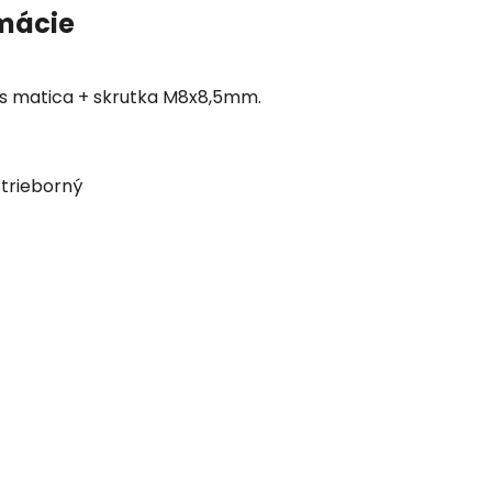
mácie
ks matica + skrutka M8x8,5mm.
strieborný