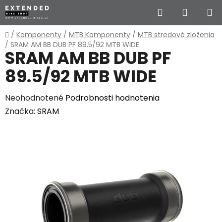
Prejsť
Hľadať
NÁKUP
na
obsah
KOŠÍK
Domov
/
Komponenty
/
MTB Komponenty
/
MTB stredové zloženia
/
SRAM AM BB DUB PF 89.5/92 MTB WIDE
SRAM AM BB DUB PF
89.5/92 MTB WIDE
Priemerné
Neohodnotené
Podrobnosti hodnotenia
hodnotenie
Značka:
SRAM
produktu
je
0,0
z
5
hviezdičiek.