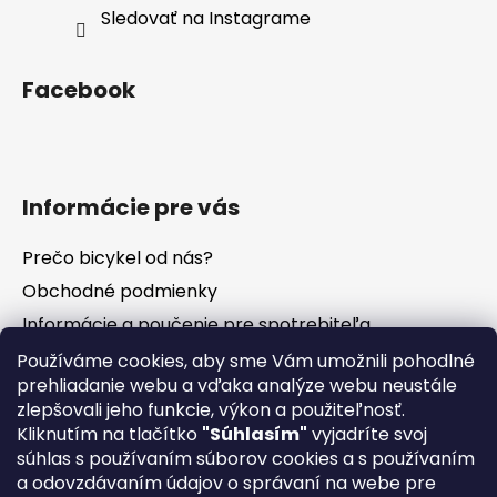
Sledovať na Instagrame
Facebook
Informácie pre vás
Prečo bicykel od nás?
Obchodné podmienky
Informácie a poučenie pre spotrebiteľa
Vrátenie tovaru - odstúpenie od zmluvy
Používáme cookies, aby sme Vám umožnili pohodlné
prehliadanie webu a vďaka analýze webu neustále
Ochrana osobných údajov
zlepšovali jeho funkcie, výkon a použiteľnosť.
Súbory cookies
Kliknutím na tlačítko
"Súhlasím"
vyjadríte svoj
Formuláre na stiahnutie
súhlas s používaním súborov cookies a s používaním
a odovzdávaním údajov o správaní na webe pre
Reklamačný poriadok