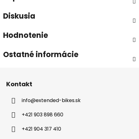
Diskusia
Hodnotenie
Ostatné informácie
Z
á
Kontakt
p
ä
info
@
extended-bikes.sk
t
i
+421 903 898 660
e
+421 904 317 410