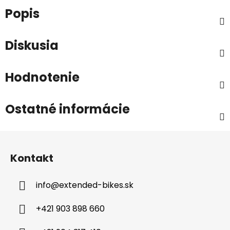
Popis
Diskusia
Hodnotenie
Ostatné informácie
Z
á
Kontakt
p
ä
info
@
extended-bikes.sk
t
i
+421 903 898 660
e