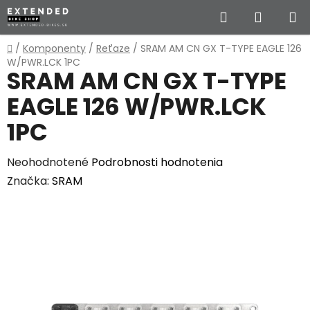
Prejsť
Hľadať
NÁKUP
na
obsah
KOŠÍK
Domov
/
Komponenty
/
Reťaze
/
SRAM AM CN GX T-TYPE EAGLE 126
W/PWR.LCK 1PC
SRAM AM CN GX T-TYPE
EAGLE 126 W/PWR.LCK
1PC
Priemerné
Neohodnotené
Podrobnosti hodnotenia
hodnotenie
Značka:
SRAM
produktu
je
0,0
z
5
hviezdičiek.