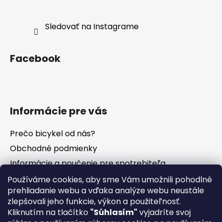
Sledovať na Instagrame
Facebook
Informácie pre vás
Prečo bicykel od nás?
Obchodné podmienky
Informácie a poučenie pre spotrebiteľa
Vrátenie tovaru - odstúpenie od zmluvy
Používáme cookies, aby sme Vám umožnili pohodlné
prehliadanie webu a vďaka analýze webu neustále
Ochrana osobných údajov
zlepšovali jeho funkcie, výkon a použiteľnosť.
Súbory cookies
Kliknutím na tlačítko
"Súhlasím"
vyjadríte svoj