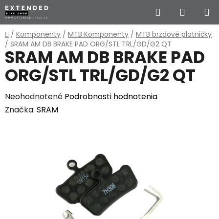
Prejsť
Hľadať
NÁKUP
na
obsah
KOŠÍK
Domov
/
Komponenty
/
MTB Komponenty
/
MTB brzdové platničky
/
SRAM AM DB BRAKE PAD ORG/STL TRL/GD/G2 QT
SRAM AM DB BRAKE PAD
ORG/STL TRL/GD/G2 QT
Priemerné
Neohodnotené
Podrobnosti hodnotenia
hodnotenie
Značka:
SRAM
produktu
je
0,0
z
5
hviezdičiek.