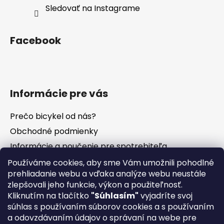
Sledovať na Instagrame
Facebook
Informácie pre vás
Prečo bicykel od nás?
Obchodné podmienky
Informácie a poučenie pre spotrebiteľa
Vrátenie tovaru - odstúpenie od zmluvy
Používáme cookies, aby sme Vám umožnili pohodlné
prehliadanie webu a vďaka analýze webu neustále
Ochrana osobných údajov
zlepšovali jeho funkcie, výkon a použiteľnosť.
Súbory cookies
Kliknutím na tlačítko
"Súhlasím"
vyjadríte svoj
Formuláre na stiahnutie
súhlas s používaním súborov cookies a s používaním
a odovzdávaním údajov o správaní na webe pre
Reklamačný poriadok