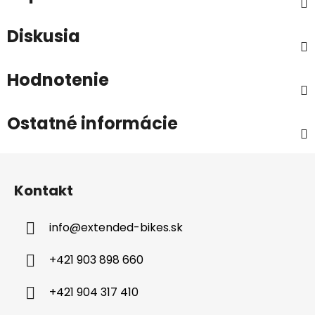
Diskusia
Hodnotenie
Ostatné informácie
Z
á
Kontakt
p
ä
info
@
extended-bikes.sk
t
i
+421 903 898 660
e
+421 904 317 410