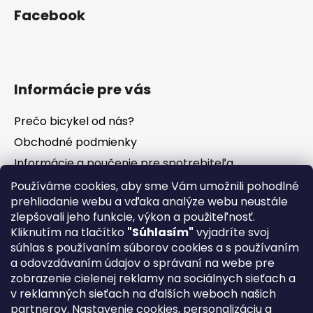
Facebook
Informácie pre vás
Prečo bicykel od nás?
Obchodné podmienky
Informácie a poučenie pre spotrebiteľa
Vrátenie tovaru - odstúpenie od zmluvy
Používáme cookies, aby sme Vám umožnili pohodlné
prehliadanie webu a vďaka analýze webu neustále
Ochrana osobných údajov
zlepšovali jeho funkcie, výkon a použiteľnosť.
Súbory cookies
Kliknutím na tlačítko
"Súhlasím"
vyjadríte svoj
Formuláre na stiahnutie
súhlas s používaním súborov cookies a s používaním
a odovzdávaním údajov o správaní na webe pre
Reklamačný poriadok
zobrazenie cielenej reklamy na sociálnych sieťach a
Napíšte nám
v reklamných sieťach na ďalších weboch našich
partnerov. Nastavenie cookies, personalizáciu a
Kontakty