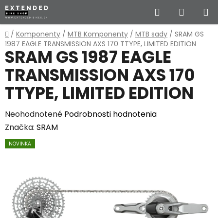
Prejsť
Hľadať
NÁKUP
na
obsah
KOŠÍK
Domov
/
Komponenty
/
MTB Komponenty
/
MTB sady
/
SRAM GS
1987 EAGLE TRANSMISSION AXS 170 TTYPE, LIMITED EDITION
SRAM GS 1987 EAGLE
TRANSMISSION AXS 170
TTYPE, LIMITED EDITION
Priemerné
Neohodnotené
Podrobnosti hodnotenia
hodnotenie
Značka:
SRAM
produktu
NOVINKA
je
0,0
z
5
hviezdičiek.