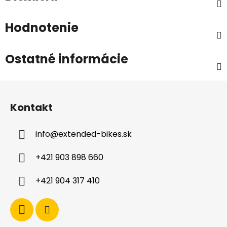
Hodnotenie
Ostatné informácie
Z
á
Kontakt
p
ä
info
@
extended-bikes.sk
t
i
+421 903 898 660
e
+421 904 317 410