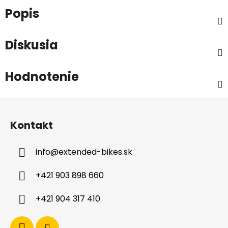
Popis
Diskusia
Hodnotenie
Z
á
Kontakt
p
ä
info
@
extended-bikes.sk
t
i
+421 903 898 660
e
+421 904 317 410