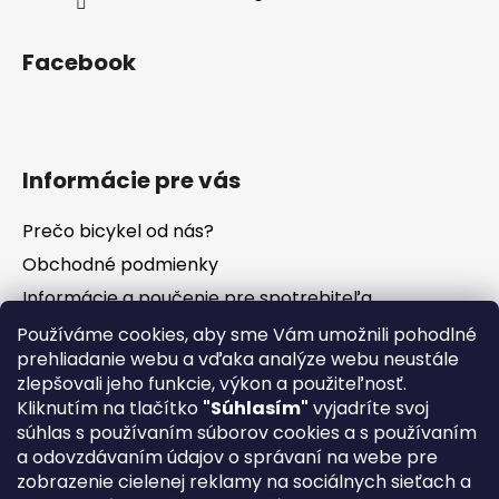
Facebook
Informácie pre vás
Prečo bicykel od nás?
Obchodné podmienky
Informácie a poučenie pre spotrebiteľa
Vrátenie tovaru - odstúpenie od zmluvy
Používáme cookies, aby sme Vám umožnili pohodlné
prehliadanie webu a vďaka analýze webu neustále
Ochrana osobných údajov
zlepšovali jeho funkcie, výkon a použiteľnosť.
Súbory cookies
Kliknutím na tlačítko
"Súhlasím"
vyjadríte svoj
Formuláre na stiahnutie
súhlas s používaním súborov cookies a s používaním
a odovzdávaním údajov o správaní na webe pre
Reklamačný poriadok
zobrazenie cielenej reklamy na sociálnych sieťach a
Napíšte nám