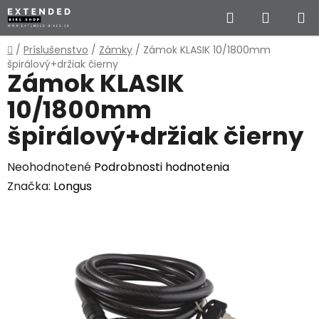
Prejsť
Hľadať
NÁKUP
na
obsah
KOŠÍK
Domov
/
Príslušenstvo
/
Zámky
/
Zámok KLASIK 10/1800mm
špirálový+držiak čierny
Zámok KLASIK
10/1800mm
špirálový+držiak čierny
Priemerné
Neohodnotené
Podrobnosti hodnotenia
hodnotenie
Značka:
Longus
produktu
je
0,0
z
5
hviezdičiek.