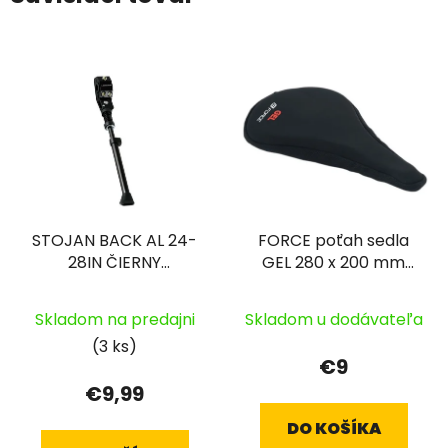
STOJAN BACK AL 24-
FORCE poťah sedla
28IN ČIERNY
GEL 280 x 200 mm
NASTAVITEĽNÝ NA
bez prelisu
ZADNÚ VIDLICU
Skladom na predajni
Skladom u dodávateľa
(3 ks)
€9
€9,99
DO KOŠÍKA