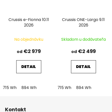
Crussis e-Fionna 10.11
Crussis ONE-Largo 9.11
2026
2026
Na objednávku
Skladom u dodávateľa
€2 979
€2 499
od
od
DETAIL
DETAIL
715 Wh
894 Wh
715 Wh
894 Wh
Z
á
Kontakt