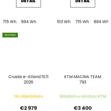
DETAIL
DETAIL
715 Wh
894 Wh
513 Wh
715 Wh
894 Wh
NOVINKA
Crussis e-Atland 10.11
KTM MACINA TEAM
2026
793
Na objednávku
Skladom u výrobcu KTM
€2 979
€3 400