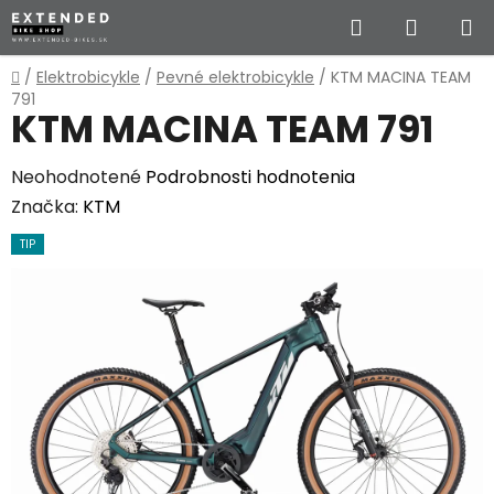
Prejsť
Hľadať
NÁKUP
na
obsah
KOŠÍK
Domov
/
Elektrobicykle
/
Pevné elektrobicykle
/
KTM MACINA TEAM
791
KTM MACINA TEAM 791
Priemerné
Neohodnotené
Podrobnosti hodnotenia
hodnotenie
Značka:
KTM
produktu
TIP
je
0,0
z
5
hviezdičiek.