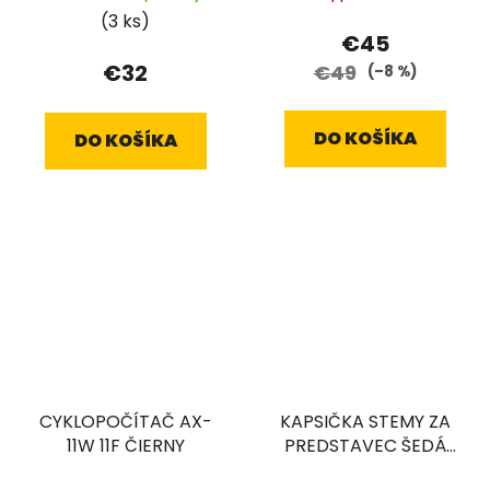
(3 ks)
€45
€32
€49
(–8 %)
DO KOŠÍKA
DO KOŠÍKA
CYKLOPOČÍTAČ AX-
KAPSIČKA STEMY ZA
11W 11F ČIERNY
PREDSTAVEC ŠEDÁ
VELCRO