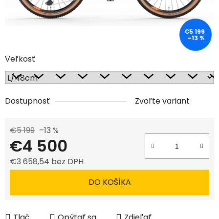
€5 199
–13 %
Veľkosť
Dostupnosť
Zvoľte variant
€5 199
–13 %
€4 500
€3 658,54 bez DPH
Jednotková cena:
DO KOŠÍKA
Tlač
Opýtať sa
Zdieľať