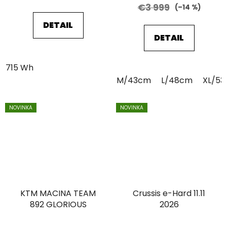
€3 999
(–14 %)
DETAIL
DETAIL
715 Wh
M/43cm
L/48cm
XL/5
NOVINKA
NOVINKA
KTM MACINA TEAM
Crussis e-Hard 11.11
892 GLORIOUS
2026