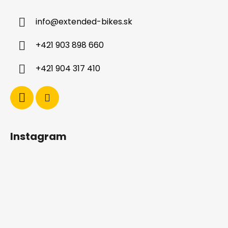
p
ä
info
@
extended-bikes.sk
t
i
+421 903 898 660
e
+421 904 317 410
Instagram