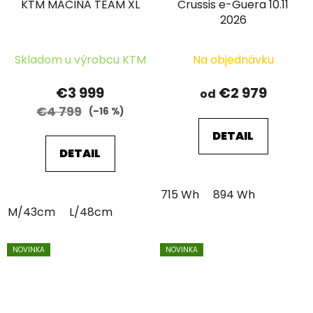
KTM MACINA TEAM XL
Crussis e-Guera 10.11
2026
Skladom u výrobcu KTM
Na objednávku
€3 999
€2 979
od
€4 799
(–16 %)
DETAIL
DETAIL
715 Wh
894 Wh
M/43cm
L/48cm
NOVINKA
NOVINKA