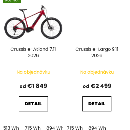
NOVINKA
Crussis e-Atland 7.11
Crussis e-Largo 9.11
2026
2026
Na objednávku
Na objednávku
€1 849
€2 499
od
od
DETAIL
DETAIL
513 Wh
715 Wh
894 Wh
715 Wh
894 Wh