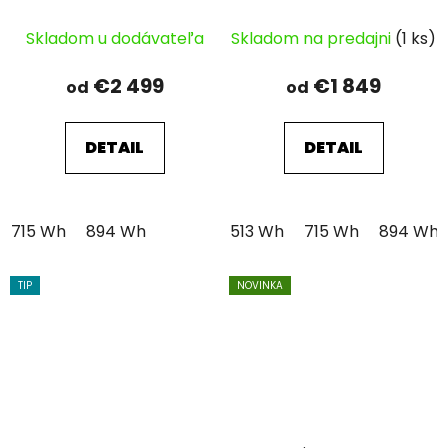
Skladom u dodávateľa
Skladom na predajni
(1 ks)
€2 499
€1 849
od
od
DETAIL
DETAIL
715 Wh
894 Wh
513 Wh
715 Wh
894 Wh
TIP
NOVINKA