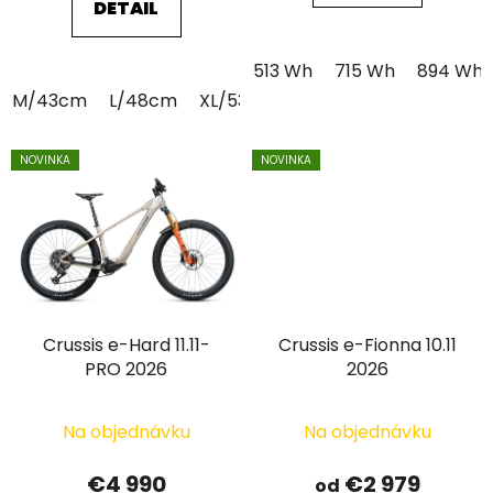
DETAIL
513 Wh
715 Wh
894 Wh
M/43cm
L/48cm
XL/53cm
NOVINKA
NOVINKA
Crussis e-Hard 11.11-
Crussis e-Fionna 10.11
PRO 2026
2026
Na objednávku
Na objednávku
€4 990
€2 979
od