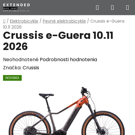
Prejsť
Hľadať
NÁKUP
na
obsah
KOŠÍK
Domov
/
Elektrobicykle
/
Pevné elektrobicykle
/
Crussis e-Guera
10.11 2026
Crussis e-Guera 10.11
2026
Priemerné
Neohodnotené
Podrobnosti hodnotenia
hodnotenie
Značka:
Crussis
produktu
NOVINKA
je
0,0
z
5
hviezdičiek.