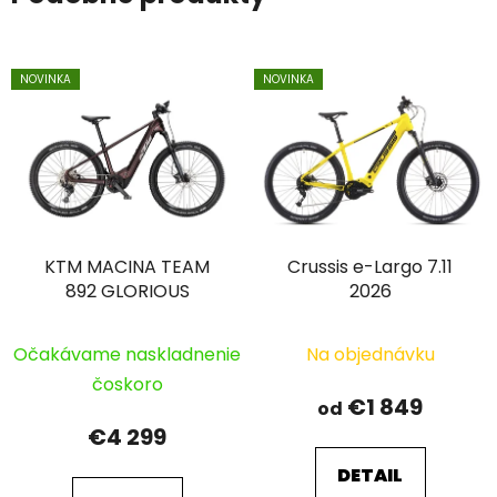
NOVINKA
NOVINKA
KTM MACINA TEAM
Crussis e-Largo 7.11
892 GLORIOUS
2026
Očakávame naskladnenie
Na objednávku
čoskoro
€1 849
od
€4 299
DETAIL