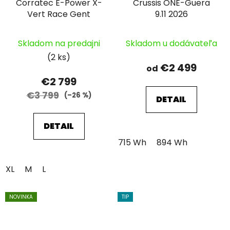
Corratec E-Power X-
Crussis ONE-Guera
Vert Race Gent
9.11 2026
Skladom na predajni
Skladom u dodávateľa
(2 ks)
€2 499
od
€2 799
€3 799
(–26 %)
DETAIL
DETAIL
715 Wh
894 Wh
XL
M
L
NOVINKA
TIP