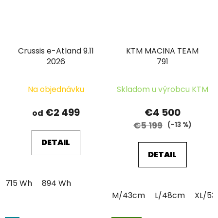
Crussis e-Atland 9.11
KTM MACINA TEAM
2026
791
Na objednávku
Skladom u výrobcu KTM
€2 499
€4 500
od
€5 199
(–13 %)
DETAIL
DETAIL
715 Wh
894 Wh
M/43cm
L/48cm
XL/5