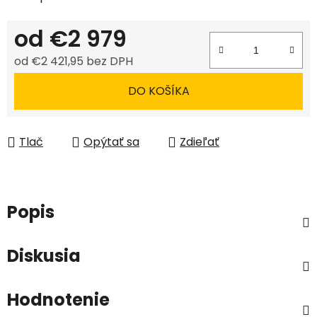
od
€2 979
od
€2 421,95
bez DPH
Jednotková cena:
DO KOŠÍKA
Tlač
Opýtať sa
Zdieľať
Popis
Diskusia
Hodnotenie