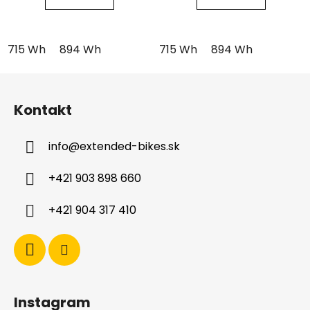
715 Wh
894 Wh
715 Wh
894 Wh
Z
á
Kontakt
p
ä
info
@
extended-bikes.sk
t
i
+421 903 898 660
e
+421 904 317 410
Instagram