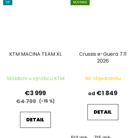
TIP
NOVINKA
KTM MACINA TEAM XL
Crussis e-Guera 7.11
2026
Skladom u výrobcu KTM
Na objednávku
€3 999
€1 849
od
€4 799
(–16 %)
DETAIL
DETAIL
513 Wh
715 Wh