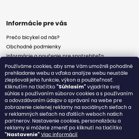
Informácie pre vás
Prečo bicykel od nás?
Obchodné podmienky
Informácie a poučenie pre spotrebiteľa
Vrátenie tovaru - odstúpenie od zmluvy
Používáme cookies, aby sme Vám umožnili pohodlné
prehliadanie webu a vďaka analýze webu neustále
Ochrana osobných údajov
zlepšovali jeho funkcie, výkon a použiteľnosť.
Súbory cookies
Kliknutím na tlačítko
"Súhlasím"
vyjadríte svoj
Formuláre na stiahnutie
súhlas s používaním súborov cookies a s používaním
a odovzdávaním údajov o správaní na webe pre
Reklamačný poriadok
zobrazenie cielenej reklamy na sociálnych sieťach a
Napíšte nám
v reklamných sieťach na ďalších weboch našich
partnerov. Nastavenie cookies, personalizáciu a
Kontakty
reklamy si môžete zmeniť po kliknutí na tlačítko
Servis
"Nastavenie"
Viac informácií