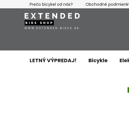
Prejsť
Prečo bicykel od nás?
Obchodné podmienk
na
obsah
LETNÝ VÝPREDAJ!
Bicykle
Ele
B
o
č
n
ý
p