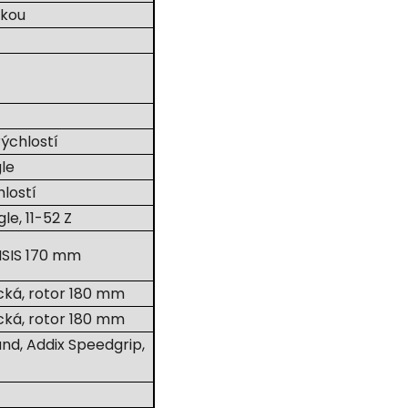
zkou
ýchlostí
le
lostí
e, 11-52 Z
ISIS 170 mm
ká, rotor 180 mm
ká, rotor 180 mm
nd, Addix Speedgrip,