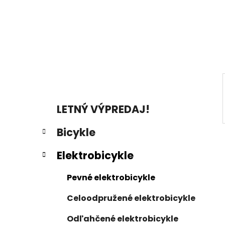
a
n
e
l
K
Preskočiť
LETNÝ VÝPREDAJ!
a
kategórie
t
Bicykle
e
g
Elektrobicykle
ó
r
Pevné elektrobicykle
i
e
Celoodpružené elektrobicykle
Odľahčené elektrobicykle