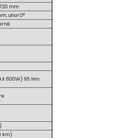
a 720 mm
m, uhol 0°
erné
AX 600W) 95 Nm
re
)
0 km)