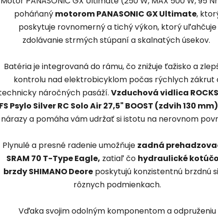
Motor PANASONIC GX Ultimate (250 W, MAX 500 W, 95 Nm
poháňaný
motorom PANASONIC GX Ultimate
, ktor
poskytuje rovnomerný a tichý výkon, ktorý uľahčuje
zdolávanie strmých stúpaní a skalnatých úsekov.
Batéria je integrovaná do rámu, čo znižuje ťažisko a zlep
kontrolu nad elektrobicyklom počas rýchlych zákrut 
technicky náročných pasáží.
Vzduchová vidlica ROCK
FS Psylo Silver RC Solo Air 27,5" BOOST (zdvih 130 mm)
nárazy a pomáha vám udržať si istotu na nerovnom povr
Plynulé a presné radenie umožňuje
zadná prehadzova
SRAM 70 T-Type Eagle,
zatiaľ čo
hydraulické kotúč
brzdy SHIMANO Deore
poskytujú konzistentnú brzdnú si
rôznych podmienkach.
Vďaka svojim odolným komponentom a odpruženiu