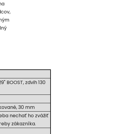
na
dcov,
čným
lný
29" BOOST, zdvih 130
ožkované, 30 mm
reba nechať ho zvážiť
reby zákazníka.