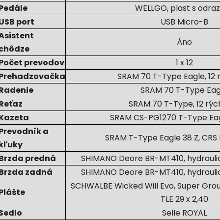
Pedále
WELLGO, plast s odra
USB port
USB Micro-B
Asistent
Áno
chôdze
Počet prevodov
1 x 12
Prehadzovačka
SRAM 70 T-Type Eagle, 12 r
Radenie
SRAM 70 T-Type Eag
Reťaz
SRAM 70 T-Type, 12 rých
Kazeta
SRAM CS-PG1270 T-Type Eagl
Prevodník a
SRAM T-Type Eagle 38 Z, CRS 
kľuky
Brzda predná
SHIMANO Deore BR-MT410, hydraulic
Brzda zadná
SHIMANO Deore BR-MT410, hydraulic
SCHWALBE Wicked Will Evo, Super Grou
Plášte
TLE 29 x 2,40
Sedlo
Selle ROYAL