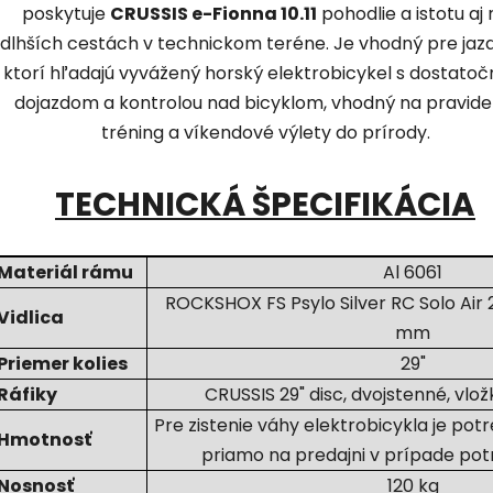
poskytuje
CRUSSIS e-Fionna 10.11
pohodlie a istotu aj 
dlhších cestách v technickom teréne. Je vhodný pre jaz
ktorí hľadajú vyvážený horský elektrobicykel s dostato
dojazdom a kontrolou nad bicyklom, vhodný na pravide
tréning a víkendové výlety do prírody.
TECHNICKÁ ŠPECIFIKÁCIA
Materiál rámu
Al 6061
ROCKSHOX FS Psylo Silver RC Solo Air 
Vidlica
mm
Priemer kolies
29"
Ráfiky
CRUSSIS 29" disc, dvojstenné, vl
Pre zistenie váhy elektrobicykla je pot
Hmotnosť
priamo na predajni v prípade pot
Nosnosť
120 kg