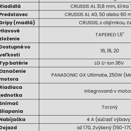
Riadidlá
CRUSSIS AL 31,8 mm, šírk
Predstavec
CRUSSIS AL 40, 50 alebo 60 m
Gripy (madlá)
CRUSSIS, s objímkou, č
Hlavové
TAPERED 1,5"
zloženie
Dostupné vo
16, 18, 20
veľkosti
Typ batérie
LG Li-Ion 36V
Označenie
PANASONIC GX Ultimate, 250W (M
motora
Riadiaca
Integrovaná v moto
jednotka
Snímač
Torzný
šliapania
Nabíjačka
4 A (súčasť výbavy
Dojazd
až 170, Zvýšený (150-17