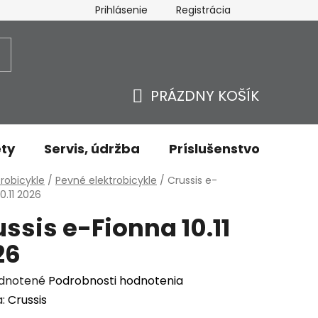
Prihlásenie
Registrácia
ovaru - odstúpenie od zmluvy
Ochrana osobných údajov
PRÁZDNY KOŠÍK
NÁKUPNÝ
KOŠÍK
ty
Servis, údržba
Príslušenstvo
Oble
v
trobicykle
/
Pevné elektrobicykle
/
Crussis e-
0.11 2026
ssis e-Fionna 10.11
26
erné
dnotené
Podrobnosti hodnotenia
enie
a:
Crussis