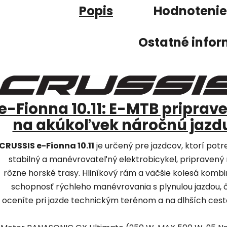
Popis
Hodnotenie
Ostatné infor
e-Fionna 10.11: E-MTB priprav
na akúkoľvek náročnú jazd
CRUSSIS e-Fionna 10.11
je určený pre jazdcov, ktorí potr
stabilný a manévrovateľný elektrobicykel, pripravený
rôzne horské trasy. Hliníkový rám a väčšie kolesá kombi
schopnosť rýchleho manévrovania s plynulou jazdou, 
oceníte pri jazde technickým terénom a na dlhších cest