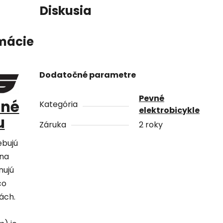
Diskusia
mácie
Dodatočné parametre
Pevné
ené
Kategória
elektrobicykle
u
Záruka
2 roky
ebujú
 na
nujú
čo
ách.