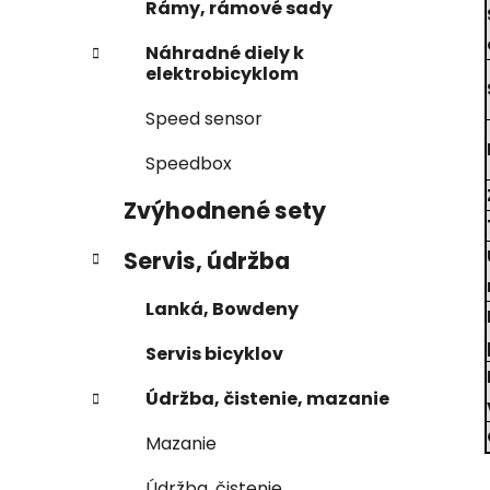
Rámy, rámové sady
Náhradné diely k
elektrobicyklom
Speed sensor
Speedbox
Zvýhodnené sety
Servis, údržba
Lanká, Bowdeny
Servis bicyklov
Údržba, čistenie, mazanie
Mazanie
Údržba, čistenie