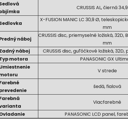
Sedlová
CRUSSIS AL, čierná 34
objímka
X-FUSION MANIC LC 30,9 Ø, teleskopická,
Sedlovka
mm
CRUSSIS disc, priemyselné ložiská, 32D,
Predný náboj
mm
Zadný náboj
CRUSSIS disc, guľôčkové ložiská, 32D,
Typ motora
PANASONIC GX Ultim
Umiestnenie
V strede
motoru
Farebné
šedá, fialová
prevedenie
Farebná
Viacfarebné
varianta
Ovladanie
PANASONIC LCD panel, fareb