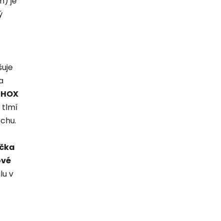
) je
ý
šuje
a
SHOX
tlmí
chu.
čka
ové
lu v