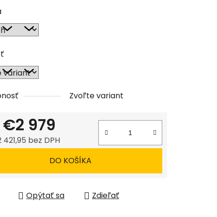
tu
a
ť
čiek.
pnosť
Zvoľte variant
d
€2 979
 421,95
bez DPH
tková cena:
DO KOŠÍKA
Opýtať sa
Zdieľať