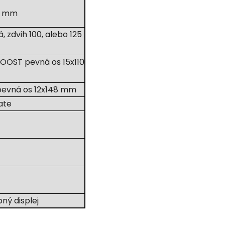
,9 mm
 zdvih 100, alebo 125
 BOOST pevná os 15x110
 pevná os 12x148 mm
ate
ný displej