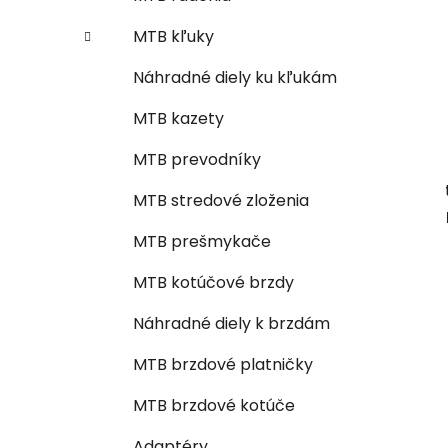
MTB kľuky
Náhradné diely ku kľukám
MTB kazety
MTB prevodníky
MTB stredové zloženia
MTB prešmykače
MTB kotúčové brzdy
Náhradné diely k brzdám
MTB brzdové platničky
MTB brzdové kotúče
Adaptéry