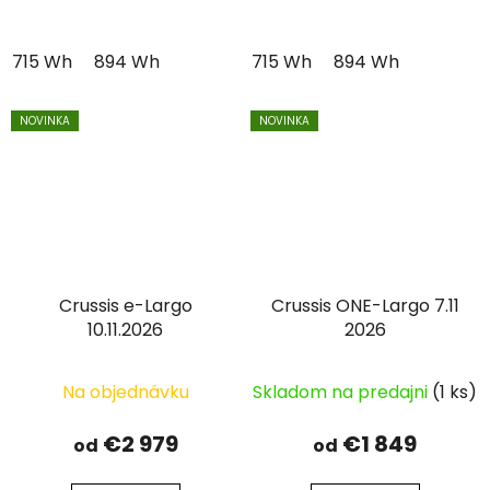
715 Wh
894 Wh
715 Wh
894 Wh
NOVINKA
NOVINKA
Crussis e-Largo
Crussis ONE-Largo 7.11
10.11.2026
2026
Na objednávku
Skladom na predajni
(1 ks)
€2 979
€1 849
od
od