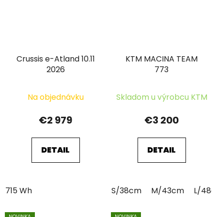
Crussis e-Atland 10.11
KTM MACINA TEAM
2026
773
Na objednávku
Skladom u výrobcu KTM
€2 979
€3 200
DETAIL
DETAIL
715 Wh
S/38cm
M/43cm
L/48
NOVINKA
NOVINKA