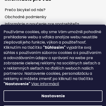
Prečo bicykel od nás?
Obchodné podmienky
Informácie a poučenie pre spotrebiteľa
Vrátenie tovaru - odstúpenie od zmluvy
Používáme cookies, aby sme Vám umožnili pohodlné
prehliadanie webu a vďaka analýze webu neustále
Ochrana osobných údajov
zlepšovali jeho funkcie, výkon a použiteľnosť.
Súbory cookies
Kliknutím na tlačítko
"Súhlasím"
vyjadríte svoj
Formuláre na stiahnutie
súhlas s používaním súborov cookies a s používaním
a odovzdávaním údajov o správaní na webe pre
Reklamačný poriadok
zobrazenie cielenej reklamy na sociálnych sieťach a
Napíšte nám
v reklamných sieťach na ďalších weboch našich
partnerov. Nastavenie cookies, personalizáciu a
Kontakty
reklamy si môžete zmeniť po kliknutí na tlačítko
Servis
"Nastavenie"
Viac informácií
Nákup na splátky
Nastavenie
Priprav sa na novú sezónu⛰! Kvalitné a dizajnové Rakúske