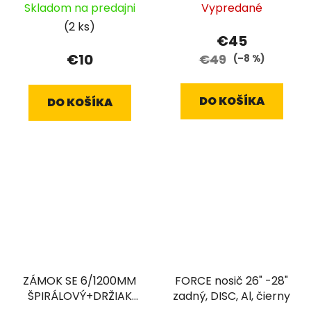
Skladom na predajni
Vypredané
(2 ks)
€45
€10
€49
(–8 %)
DO KOŠÍKA
DO KOŠÍKA
ZÁMOK SE 6/1200MM
FORCE nosič 26" -28"
ŠPIRÁLOVÝ+DRŽIAK
zadný, DISC, Al, čierny