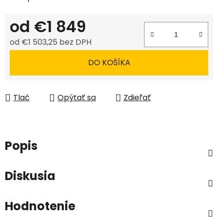
od
€1 849
od
€1 503,25
bez DPH
Jednotková cena:
DO KOŠÍKA
Tlač
Opýtať sa
Zdieľať
Popis
Diskusia
Hodnotenie