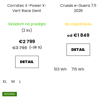
Corratec E-Power X-
Crussis e-Guera 7.11
Vert Race Gent
2026
Skladom na predajni
Na objednávku
(2 ks)
€1 849
od
€2 799
€3 799
(–26 %)
DETAIL
DETAIL
513 Wh
715 Wh
XL
M
L
NOVINKA