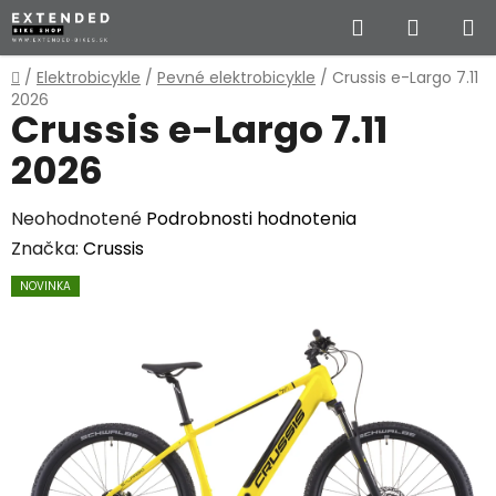
Prejsť
Hľadať
NÁKUP
na
obsah
KOŠÍK
Domov
/
Elektrobicykle
/
Pevné elektrobicykle
/
Crussis e-Largo 7.11
2026
Crussis e-Largo 7.11
2026
Priemerné
Neohodnotené
Podrobnosti hodnotenia
hodnotenie
Značka:
Crussis
produktu
NOVINKA
je
0,0
z
5
hviezdičiek.