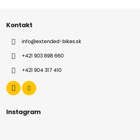
Z
á
Kontakt
p
ä
info
@
extended-bikes.sk
t
i
+421 903 898 660
e
+421 904 317 410
Instagram