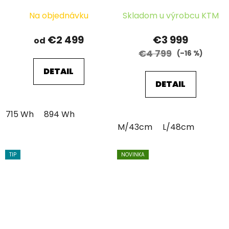
Na objednávku
Skladom u výrobcu KTM
€2 499
€3 999
od
€4 799
(–16 %)
DETAIL
DETAIL
715 Wh
894 Wh
M/43cm
L/48cm
TIP
NOVINKA