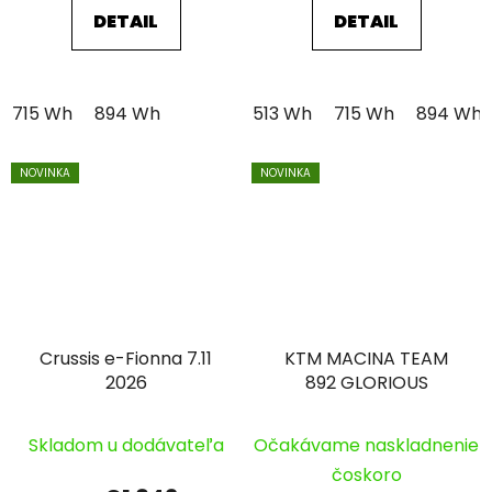
DETAIL
DETAIL
715 Wh
894 Wh
513 Wh
715 Wh
894 Wh
NOVINKA
NOVINKA
Crussis e-Fionna 7.11
KTM MACINA TEAM
2026
892 GLORIOUS
Skladom u dodávateľa
Očakávame naskladnenie
čoskoro