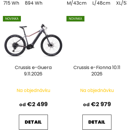
715 Wh
894 Wh
M/43cm
L/48cm
XL/5
NOVINKA
NOVINKA
Crussis e-Guera
Crussis e-Fionna 10.11
9.11.2026
2026
Na objednávku
Na objednávku
€2 499
€2 979
od
od
DETAIL
DETAIL