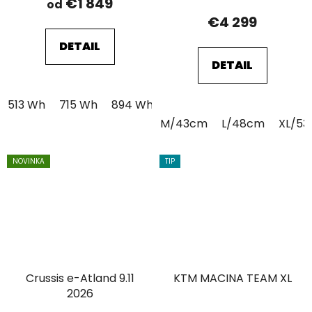
€1 849
od
€4 299
DETAIL
DETAIL
513 Wh
715 Wh
894 Wh
M/43cm
L/48cm
XL/5
NOVINKA
TIP
Crussis e-Atland 9.11
KTM MACINA TEAM XL
2026