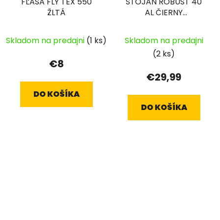
FĽAŠA FLY TEX 550
STOJAN ROBUST 40
ŽLTÁ
AL ČIERNY
NASTAVITEĽNÝ NA
ZADNÚ VIDLICU
Skladom na predajni
(1 ks)
Skladom na predajni
(2 ks)
€8
€29,99
DO KOŠÍKA
DO KOŠÍKA