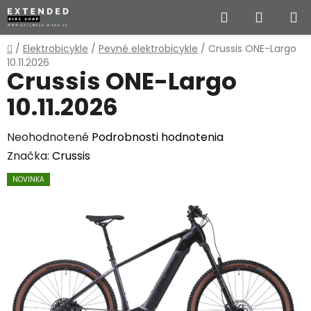
Prejsť
Hľadať
NÁKUP
na
obsah
KOŠÍK
Domov
/
Elektrobicykle
/
Pevné elektrobicykle
/
Crussis ONE-Largo
10.11.2026
Crussis ONE-Largo
10.11.2026
Priemerné
Neohodnotené
Podrobnosti hodnotenia
hodnotenie
Značka:
Crussis
produktu
NOVINKA
je
0,0
z
5
hviezdičiek.