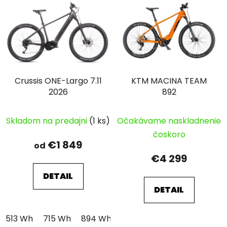
Crussis ONE-Largo 7.11
KTM MACINA TEAM
2026
892
Skladom na predajni
(1 ks)
Očakávame naskladnenie
čoskoro
€1 849
od
€4 299
DETAIL
DETAIL
513 Wh
715 Wh
894 Wh