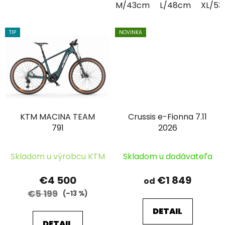
M/43cm
L/48cm
XL/5
TIP
NOVINKA
KTM MACINA TEAM
Crussis e-Fionna 7.11
791
2026
Skladom u výrobcu KTM
Skladom u dodávateľa
€4 500
€1 849
od
€5 199
(–13 %)
DETAIL
DETAIL