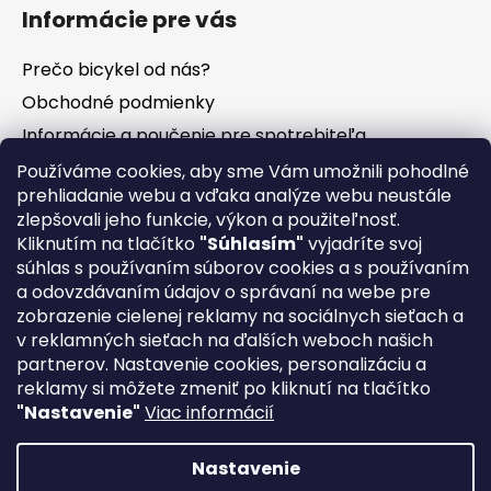
Informácie pre vás
Prečo bicykel od nás?
Obchodné podmienky
Informácie a poučenie pre spotrebiteľa
Vrátenie tovaru - odstúpenie od zmluvy
Používáme cookies, aby sme Vám umožnili pohodlné
prehliadanie webu a vďaka analýze webu neustále
Ochrana osobných údajov
zlepšovali jeho funkcie, výkon a použiteľnosť.
Súbory cookies
Kliknutím na tlačítko
"Súhlasím"
vyjadríte svoj
Formuláre na stiahnutie
súhlas s používaním súborov cookies a s používaním
a odovzdávaním údajov o správaní na webe pre
Reklamačný poriadok
zobrazenie cielenej reklamy na sociálnych sieťach a
Napíšte nám
v reklamných sieťach na ďalších weboch našich
partnerov. Nastavenie cookies, personalizáciu a
Kontakty
reklamy si môžete zmeniť po kliknutí na tlačítko
Servis
"Nastavenie"
Viac informácií
Nákup na splátky
Nastavenie