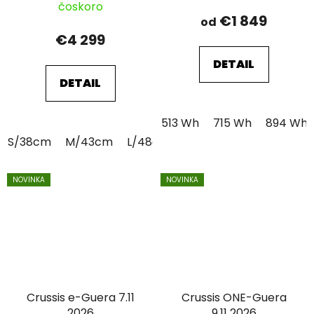
čoskoro
€1 849
od
€4 299
DETAIL
DETAIL
513 Wh
715 Wh
894 Wh
S/38cm
M/43cm
L/48cm
NOVINKA
NOVINKA
Crussis e-Guera 7.11
Crussis ONE-Guera
2026
9.11 2026