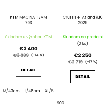
KTM MACINA TEAM
Crussis e-Atland 9.10
793
2025
Skladom u výrobcu KTM
Skladom na predajni
(2 ks)
€3 400
€2 250
€3 999
(–14 %)
€2 719
(–17 %)
DETAIL
DETAIL
M/43cm
L/48cm
XL/53cm
900