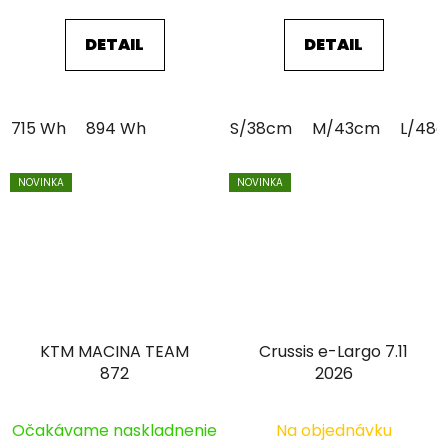
DETAIL
DETAIL
715 Wh
894 Wh
S/38cm
M/43cm
L/48
NOVINKA
NOVINKA
KTM MACINA TEAM
Crussis e-Largo 7.11
872
2026
Očakávame naskladnenie
Na objednávku