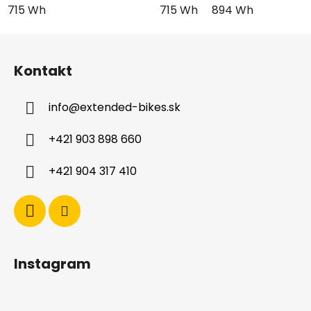
715 Wh
715 Wh
894 Wh
Z
á
Kontakt
p
ä
info
@
extended-bikes.sk
t
i
+421 903 898 660
e
+421 904 317 410
Instagram