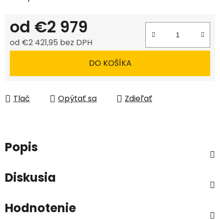
od
€2 979
od
€2 421,95
bez DPH
Jednotková cena:
DO KOŠÍKA
Tlač
Opýtať sa
Zdieľať
Popis
Diskusia
Hodnotenie