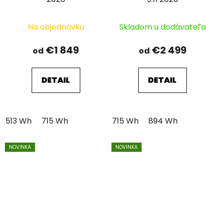
Na objednávku
Skladom u dodávateľa
€1 849
€2 499
od
od
DETAIL
DETAIL
513 Wh
715 Wh
715 Wh
894 Wh
NOVINKA
NOVINKA