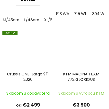
513 Wh
715 Wh
894 Wh
M/43cm
L/48cm
XL/53cm
NOVINKA
Crussis ONE-Largo 9.11
KTM MACINA TEAM
2026
772 GLORIOUS
Skladom u dodávateľa
Skladom u výrobcu KTM
€2 499
€3 900
od